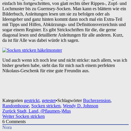
einfach bis fortgeschritten, von glatt rechts über Rippen-, Zopf- und
Lochmuster bis zu Guernsey-Socken. Man kann es blättern wie ein
Bilderbuch, Anleitungen lesen um sie zu befolgen oder als
Ideengeber und ganz hinten kommt dann noch mal ein Extra-Teil
mit Tipps und Hilfen, Abkürzungs- und Definitionsverzeichnis und
sogar einem Register. Es gibt Strickschriften für die, die gerne
diagonal lesen und detaillierte Anleitungen für alle anderen. Kurz,
da ist für Alle was dabei würde ich sagen.
Und auch wenn ich noch lese und nicht stricke: nach allem, was ich
bisher gesehen habe, sieht das für mich nach einem perfekten
Nikolaus-Geschenk für eine gute Freundin aus.
Kategorien
gestrickt
,
getestet
•
Schlagwörter
Buchrezension
,
Randomhouse
,
Socken stricken
,
Wendy D. Johnson
Beitragsnavigation
Zurück
Stadt, Land, (Pflaumen-)Mus
Weiter
Socken stricken
6
Comments
Nora