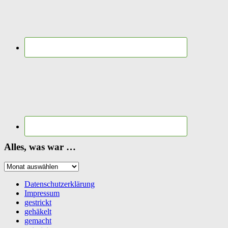
Alles, was war …
Alles,
was
war
Datenschutzerklärung
…
Impressum
gestrickt
gehäkelt
gemacht