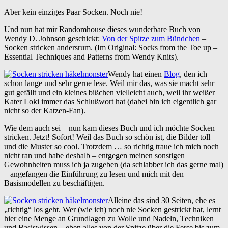
Aber kein einziges Paar Socken. Noch nie!
Und nun hat mir Randomhouse dieses wunderbare Buch von
Wendy D. Johnson geschickt:
Von der Spitze zum Bündchen
–
Socken stricken andersrum. (Im Original: Socks from the Toe up –
Essential Techniques and Patterns from Wendy Knits).
Wendy hat einen
Blog
, den ich
schon lange und sehr gerne lese. Weil mir das, was sie macht sehr
gut gefällt und ein kleines bißchen vielleicht auch, weil ihr weißer
Kater Loki immer das Schlußwort hat (dabei bin ich eigentlich gar
nicht so der Katzen-Fan).
Wie dem auch sei – nun kam dieses Buch und ich möchte Socken
stricken. Jetzt! Sofort! Weil das Buch so schön ist, die Bilder toll
und die Muster so cool. Trotzdem … so richtig traue ich mich noch
nicht ran und habe deshalb – entgegen meinen sonstigen
Gewohnheiten muss ich ja zugeben (da schlabber ich das gerne mal)
– angefangen die Einführung zu lesen und mich mit den
Basismodellen zu beschäftigen.
Alleine das sind 30 Seiten, ehe es
„richtig“ los geht. Wer (wie ich) noch nie Socken gestrickt hat, lernt
hier eine Menge an Grundlagen zu Wolle und Nadeln, Techniken
und Basiswissen – eben alles von der Spitze über die Ferse bis zum