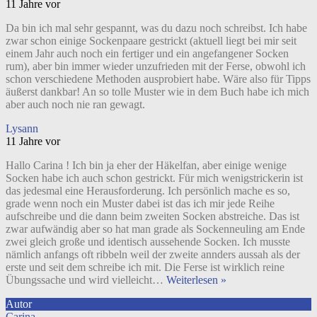
11 Jahre vor
Da bin ich mal sehr gespannt, was du dazu noch schreibst. Ich habe
zwar schon einige Sockenpaare gestrickt (aktuell liegt bei mir seit
einem Jahr auch noch ein fertiger und ein angefangener Socken
rum), aber bin immer wieder unzufrieden mit der Ferse, obwohl ich
schon verschiedene Methoden ausprobiert habe. Wäre also für Tipps
äußerst dankbar! An so tolle Muster wie in dem Buch habe ich mich
aber auch noch nie ran gewagt.
Lysann
11 Jahre vor
Hallo Carina ! Ich bin ja eher der Häkelfan, aber einige wenige
Socken habe ich auch schon gestrickt. Für mich wenigstrickerin ist
das jedesmal eine Herausforderung. Ich persönlich mache es so,
grade wenn noch ein Muster dabei ist das ich mir jede Reihe
aufschreibe und die dann beim zweiten Socken abstreiche. Das ist
zwar aufwändig aber so hat man grade als Sockenneuling am Ende
zwei gleich große und identisch aussehende Socken. Ich musste
nämlich anfangs oft ribbeln weil der zweite annders aussah als der
erste und seit dem schreibe ich mit. Die Ferse ist wirklich reine
Übungssache und wird vielleicht
…
Weiterlesen »
Autor
Carina