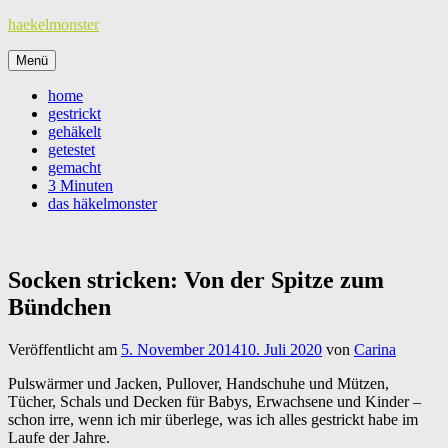
Zum
haekelmonster
Inhalt
springen
Menü
home
gestrickt
gehäkelt
getestet
gemacht
3 Minuten
das häkelmonster
Socken stricken: Von der Spitze zum
Bündchen
Veröffentlicht am
5. November 2014
10. Juli 2020
von
Carina
Pulswärmer und Jacken, Pullover, Handschuhe und Mützen,
Tücher, Schals und Decken für Babys, Erwachsene und Kinder –
schon irre, wenn ich mir überlege, was ich alles gestrickt habe im
Laufe der Jahre.