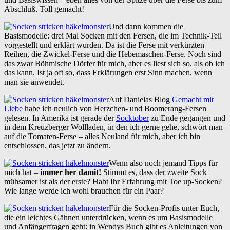
Abschluß. Toll gemacht!
Und dann kommen die
Basismodelle: drei Mal Socken mit den Fersen, die im Technik-Teil
vorgestellt und erklärt wurden. Da ist die Ferse mit verkürzten
Reihen, die Zwickel-Ferse und die Hebemaschen-Ferse. Noch sind
das zwar Böhmische Dörfer für mich, aber es liest sich so, als ob ich
das kann. Ist ja oft so, dass Erklärungen erst Sinn machen, wenn
man sie anwendet.
Auf Danielas Blog
Gemacht mit
Liebe
habe ich neulich von Herzchen- und Boomerang-Fersen
gelesen. In Amerika ist gerade der
Socktober
zu Ende gegangen und
in dem Kreuzberger Wollladen, in den ich gerne gehe, schwört man
auf die Tomaten-Ferse – alles Neuland für mich, aber ich bin
entschlossen, das jetzt zu ändern.
Wenn also noch jemand Tipps für
mich hat –
immer her damit!
Stimmt es, dass der zweite Sock
mühsamer ist als der erste? Habt Ihr Erfahrung mit Toe up-Socken?
Wie lange werde ich wohl brauchen für ein Paar?
Für die Socken-Profis unter Euch,
die ein leichtes Gähnen unterdrücken, wenn es um Basismodelle
und Anfängerfragen geht: in Wendys Buch gibt es Anleitungen von