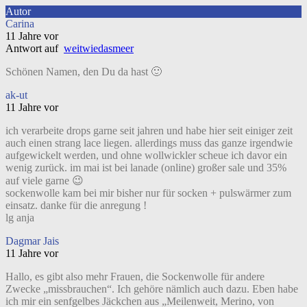
Autor
Carina
11 Jahre vor
Antwort auf
weitwiedasmeer
Schönen Namen, den Du da hast 🙂
ak-ut
11 Jahre vor
ich verarbeite drops garne seit jahren und habe hier seit einiger zeit
auch einen strang lace liegen. allerdings muss das ganze irgendwie
aufgewickelt werden, und ohne wollwickler scheue ich davor ein
wenig zurück. im mai ist bei lanade (online) großer sale und 35%
auf viele garne 😉
sockenwolle kam bei mir bisher nur für socken + pulswärmer zum
einsatz. danke für die anregung !
lg anja
Dagmar Jais
11 Jahre vor
Hallo, es gibt also mehr Frauen, die Sockenwolle für andere
Zwecke „missbrauchen“. Ich gehöre nämlich auch dazu. Eben habe
ich mir ein senfgelbes Jäckchen aus „Meilenweit, Merino, von