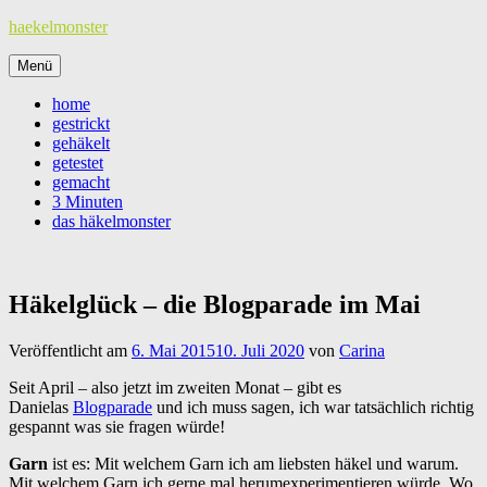
Zum
haekelmonster
Inhalt
springen
Menü
home
gestrickt
gehäkelt
getestet
gemacht
3 Minuten
das häkelmonster
Häkelglück – die Blogparade im Mai
Veröffentlicht am
6. Mai 2015
10. Juli 2020
von
Carina
Seit April – also jetzt im zweiten Monat – gibt es
Danielas
Blogparade
und ich muss sagen, ich war tatsächlich richtig
gespannt was sie fragen würde!
Garn
ist es: Mit welchem Garn ich am liebsten häkel und warum.
Mit welchem Garn ich gerne mal herumexperimentieren würde. Wo