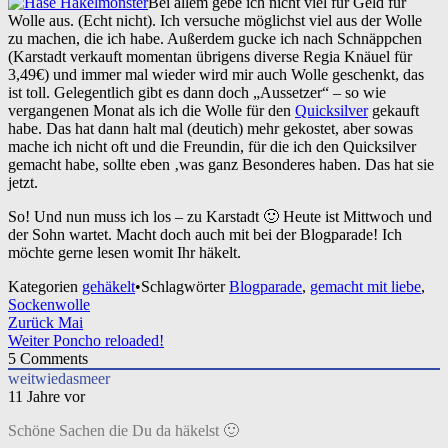
Bei allem gebe ich nicht viel für Geld für
Wolle aus. (Echt nicht). Ich versuche möglichst viel aus der Wolle
zu machen, die ich habe. Außerdem gucke ich nach Schnäppchen
(Karstadt verkauft momentan übrigens diverse Regia Knäuel für
3,49€) und immer mal wieder wird mir auch Wolle geschenkt, das
ist toll. Gelegentlich gibt es dann doch „Aussetzer“ – so wie
vergangenen Monat als ich die Wolle für den
Quicksilver
gekauft
habe. Das hat dann halt mal (deutich) mehr gekostet, aber sowas
mache ich nicht oft und die Freundin, für die ich den Quicksilver
gemacht habe, sollte eben ‚was ganz Besonderes haben. Das hat sie
jetzt.
So! Und nun muss ich los – zu Karstadt 🙂 Heute ist Mittwoch und
der Sohn wartet. Macht doch auch mit bei der Blogparade! Ich
möchte gerne lesen womit Ihr häkelt.
Kategorien
gehäkelt
•
Schlagwörter
Blogparade
,
gemacht mit liebe
,
Sockenwolle
Beitragsnavigation
Zurück
Mai
Weiter
Poncho reloaded!
5
Comments
weitwiedasmeer
11 Jahre vor
Schöne Sachen die Du da häkelst 🙂