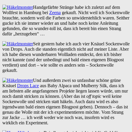
Handgefärbte Stränge habe ich zuletzt auf dem
Wollfest in Hamburg bei
Zeena
gekauft. Nicht weil ich Sockenwolle
brauchte, sondern weil die Farben so unwiderstehlich waren. Seither
gucke ich sie immer wieder an und habe noch keine Anleitung
gefunden, die so wunder-toll ist, dass ich bereit bin einen Strang
dafür „herzugeben“ …
Seit gestern habe ich auch vier Knäuel Sockenwolle
von Drops. Auch die standen eigentlich nicht auf meiner Liste. Aber
ich habe diesen wunderbaren Wollladen entdeckt, den ich bisher
nicht kannte (und der unbedingt und bald einen eigenen Blogpost
verdient) und dort – wie sollte es anders sein – Sockenwolle
gekauft.
Und außerdem zwei so unfassbar schöne grüne
Knäuel
Drops Lace
aus Baby Alpaca und Mulberry Silk, dass ich
am liebsten alle angefangenen Projekte liegen lassen würde, um nur
noch damit stricken zu können. (Aber das ist
off topic
weil keine
Sockenwolle und stricken statt häkeln. Auch dazu wird es also
irgendwann bald einen eigenen Blogpost geben). Dennoch – das ist
genau die Wolle mit der ich experimentieren möchte. Vom Strang
zur Jacke … ich weiß weder wie noch was, insofern wird es
wirklich ein Experiment.