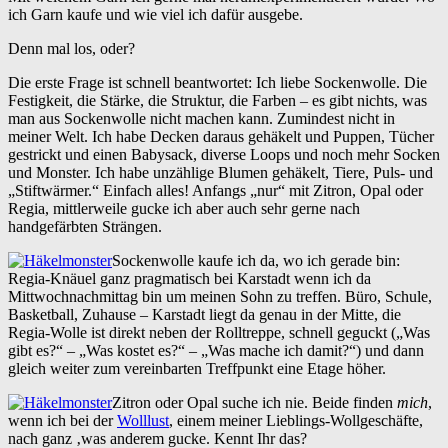
ich Garn kaufe und wie viel ich dafür ausgebe.
Denn mal los, oder?
Die erste Frage ist schnell beantwortet: Ich liebe Sockenwolle. Die
Festigkeit, die Stärke, die Struktur, die Farben – es gibt nichts, was
man aus Sockenwolle nicht machen kann. Zumindest nicht in
meiner Welt. Ich habe Decken daraus gehäkelt und Puppen, Tücher
gestrickt und einen Babysack, diverse Loops und noch mehr Socken
und Monster. Ich habe unzählige Blumen gehäkelt, Tiere, Puls- und
„Stiftwärmer.“ Einfach alles! Anfangs „nur“ mit Zitron, Opal oder
Regia, mittlerweile gucke ich aber auch sehr gerne nach
handgefärbten Strängen.
Sockenwolle kaufe ich da, wo ich gerade bin:
Regia-Knäuel ganz pragmatisch bei Karstadt wenn ich da
Mittwochnachmittag bin um meinen Sohn zu treffen. Büro, Schule,
Basketball, Zuhause – Karstadt liegt da genau in der Mitte, die
Regia-Wolle ist direkt neben der Rolltreppe, schnell geguckt („Was
gibt es?“ – „Was kostet es?“ – „Was mache ich damit?“) und dann
gleich weiter zum vereinbarten Treffpunkt eine Etage höher.
Zitron oder Opal suche ich nie. Beide finden
mich
,
wenn ich bei der
Wolllust
, einem meiner Lieblings-Wollgeschäfte,
nach ganz ‚was anderem gucke. Kennt Ihr das?