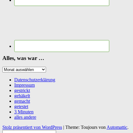
Alles, was war …
Alles,
was
war
Datenschutzerklärung
…
Impressum
gestrickt
gehäkelt
gemacht
getestet
3 Minuten
alles andere
Stolz präsentiert von WordPress
|
Theme: Toujours von
Automattic
.