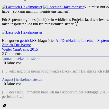
Nun muss nur der
habe – so kann man ihn wenigstens suchen).
Für September gibt es (noch) kein wirkliches Projekt. Ja, das schwar
mich inspirieren, da bin ich mir ziemlich sicher 🙂
Kategorien
gestrickt
•
Schlagwörter
AufDenNadeln
,
Lacetuch
,
Septem
Beitragsnavigation
Zurück
Die Wespe
Weiter
YarnCamp 2015
2
Comments
Januar | haekelmonster.de
10 Jahre vor
[…] jetzt sagt bitte niemand schwarzes Lace-Tuch! Da stricke ich sch
August | haekelmonster.de
10 Jahre vor
[…] der Hand, immerhin habe ich im Oktober drüber gebloggt. 2015 
perfekten […]
🔎