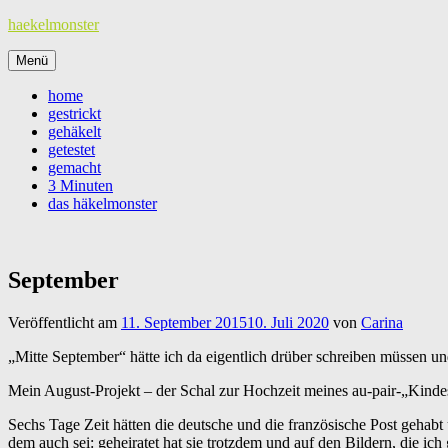
Zum
haekelmonster
Inhalt
springen
Menü
home
gestrickt
gehäkelt
getestet
gemacht
3 Minuten
das häkelmonster
September
Veröffentlicht am
11. September 2015
10. Juli 2020
von
Carina
„Mitte September“ hätte ich da eigentlich drüber schreiben müssen u
Mein August-Projekt – der Schal zur Hochzeit meines au-pair-„Kindes
Sechs Tage Zeit hätten die deutsche und die französische Post gehabt
dem auch sei: geheiratet hat sie trotzdem und auf den Bildern, die ich 