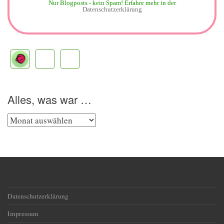
Nur Blogposts - kein Spam!
Erfahre mehr in der
Datenschutzerklärung
Alles, was war …
Alles,
was
war
…
Datenschutzerklärung
Impressum