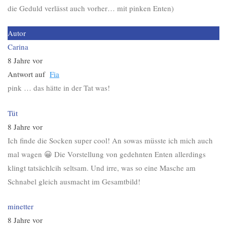
die Geduld verlässt auch vorher… mit pinken Enten)
Autor
Carina
8 Jahre vor
Antwort auf
Fia
pink … das hätte in der Tat was!
Tüt
8 Jahre vor
Ich finde die Socken super cool! An sowas müsste ich mich auch
mal wagen 😀 Die Vorstellung von gedehnten Enten allerdings
klingt tatsächlcih seltsam. Und irre, was so eine Masche am
Schnabel gleich ausmacht im Gesamtbild!
minetter
8 Jahre vor