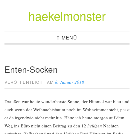
haekelmonster
Zum
Inhalt
springen
MENÜ
Enten-Socken
8. Januar 2018
VERÖFFENTLICHT AM
Draußen war heute wunderbarste Sonne, der Himmel war blau und
auch wenn der Weihnachtsbaum noch im Wohnzimmer steht, passt
er da irgendwie nicht mehr hin. Hätte ich heute morgen auf dem
Weg ins Büro nicht einen Beitrag zu den 12
heiligen
Nächten
zwischen
Heilig
abend und den
Heiligen
Drei Königen im Radio