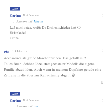
Autor
Carina
4 Jahre vor
Antwort auf
Magda
Laß moch raten, wofür Du Dich entschieden hast 🙂
Eiskaskade?
Carina.
pia
4 Jahre vor
Accessoires als große Maschenproben. Das gefällt mir!
Tolles Buch. Schöne Idee, statt gecasteter Modells die eigene
Familie abzubilden. Auch wenn in meinem Kopfkino gerade eine
Zeitreise in die 90er zur Kelly-Family abgeht 😀
Autor
Carina
4 Jahre vor
Antwort auf
pia