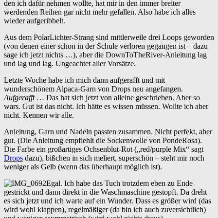
den ich dafür nehmen wollte, hat mir in den immer breiter
werdenden Reihen gar nicht mehr gefallen. Also habe ich alles
wieder aufgeribbelt.
Aus dem PolarLichter-Strang sind mittlerweile drei Loops geworden
(von denen einer schon in der Schule verloren gegangen ist – dazu
sage ich jetzt nichts …), aber die DownToTheRiver-Anleitung lag
und lag und lag. Ungeachtet aller Vorsätze.
Letzte Woche habe ich mich dann aufgerafft und mit
wunderschönem Alpaca-Garn von Drops neu angefangen.
Aufgerafft
… Das hat sich jetzt von alleine geschrieben. Aber so
wars. Gut ist das nicht. Ich hätte es wissen müssen. Wollte ich aber
nicht. Kennen wir alle.
Anleitung, Garn und Nadeln passten zusammen. Nicht perfekt, aber
gut. (Die Anleitung empfiehlt die Sockenwolle von PondeRosa).
Die Farbe ein großartiges Ochsenblut-Rot („red/purple Mix“ sagt
Drops
dazu), bißchen in sich meliert, superschön – steht mir noch
weniger als Gelb (wenn das überhaupt möglich ist).
Egal. Ich habe das Tuch trotzdem eben zu Ende
gestrickt und dann direkt in die Waschmaschine gestopft. Da dreht
es sich jetzt und ich warte auf ein Wunder. Dass es größer wird (das
wird wohl klappen), regelmäßiger (da bin ich auch zuversichtlich)