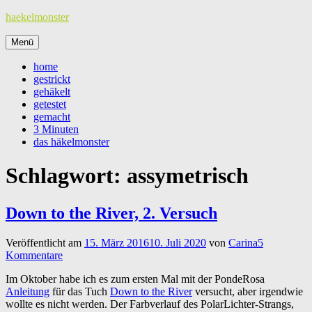
Zum
haekelmonster
Inhalt
springen
Menü
home
gestrickt
gehäkelt
getestet
gemacht
3 Minuten
das häkelmonster
Schlagwort:
assymetrisch
Down to the River, 2. Versuch
Veröffentlicht am
15. März 2016
10. Juli 2020
von
Carina
5
Kommentare
Im Oktober habe ich es zum ersten Mal mit der PondeRosa
Anleitung
für das Tuch
Down to the River
versucht, aber irgendwie
wollte es nicht werden. Der Farbverlauf des PolarLichter-Strangs,