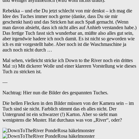
und weniger asymmetrisch (wird wohl nichts draus).
Rebekka – und ehe Du jetzt schlecht von mir denkst – ich mag die
Idee des Tuches immer noch gerne (danke, dass Du sie mir
geschenkt hast) und das Stricken hat auch Spaß gemacht. (Wenn
man davon absieht, dass ich nicht alles auf Anhieb verstanden habe.)
Das fertige Tuch fasst sich wunderbar an, müßte also alles gut sein,
aber irgendwie hadere ich noch damit. Es ist nicht so geworden wie
ich es mir vorgestellt habe. Aber noch ist die Waschmaschine ja
auch noch nicht durch …
Mal sehen, vielleicht stricke ich Down to the River noch ein drittes
Mal :o) Mit dickerer Wolle und einer klareren Vorstellung wie dieses
Tuch zu stricken ist.
—
Nachtrag: Hier nun die Bilder des gespannten Tuches.
Die hellen Flecken in den Bilder müssen von der Kamera sein – im
Tuch sind sie nicht. Farblich stimmt das eh alles nicht. Der
Untergrund ist ein schwarzer (!) Karton. Aber so sieht man
wenigstens die Muster. Hat durchaus was von „River“, oder?