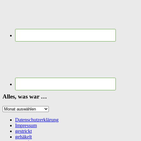
Alles, was war …
Alles,
was
war
Datenschutzerklärung
…
Impressum
gestrickt
gehäkelt