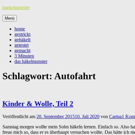
Zum
haekelmonster
Inhalt
springen
Menü
home
gestrickt
gehäkelt
getestet
gemacht
3 Minuten
das häkelmonster
Schlagwort:
Autofahrt
Kinder & Wolle, Teil 2
Veröffentlicht am
20. September 2015
10. Juli 2020
von
Carina
1 Kom
Samstag morgen wollte mein Sohn häkeln lernen. Einfach so. Also habe
freue mich so, dass er es überhaupt versuchen wollte. Das hätte ich ni