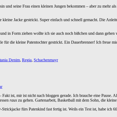
und seine Frau einen kleinen Jungen bekommen – aber zu mehr als eine
 kleine Jacke gestrickt. Super einfach und schnell gemacht. Die Anleit
 und in Form ziehen wollte ich sie auch noch bißchen und dann gehen w
e für die kleine Patentochter gestrickt. Ein Dauerbrenner! Ich freue m
tania Denim
,
Regia
,
Schachenmayr
ar
– Fakt ist, mir ist nicht nach bloggen gerade. Ich brauche eine Pause.
dessen
raus
zu gehen. Gartenarbeit, Basketball mit dem Sohn, die klein
Strickjacke fürs Patenkind fast fertig ist. Weils ein Test ist, habe ic