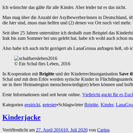
Ich wünschte das gälte für alle Kinder. Aber leider tut es das nicht.
Man mag über die Anzahl der Asylbewerber/innen in Deutschland, über 
die hier sind, muss man helfen und (2) denen vor Ort noch viel mehr. 
Seit über 25 Jahren unterstütze ich deshalb zum Beispiel das Kinder
Irak bis zum Sommer bei uns gelebt hat, habe ich wohl auch schon ma
Also habe ich auch nicht gezögert als LanaGrossa anfragen ließ, ob i
© Ein Schal fürs Leben, 2016
In Kooperation mit
Brigitte
und der Kinderrechtsorganisation
Save t
Schal und mit dem Erlös werden syrische Kinder in Flüchtlingsunterk
sie in ihrer Heimatregion menschenwürdig(er) leben können und hoffe
Erste Informationen sind seit heute online.
Vielleicht guckt Ihr es Euc
Kategorien
gestrickt
,
getestet
•
Schlagwörter
Brigitte
,
Kinder
,
LanaGro
Kinderjacke
Veröffentlicht am
27. April 2016
10. Juli 2020
von
Carina