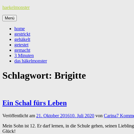
Zum
haekelmonster
Inhalt
springen
Menü
home
gestrickt
gehäkelt
getestet
gemacht
3 Minuten
das häkelmonster
Schlagwort:
Brigitte
Ein Schal fürs Leben
Veröffentlicht am
21. Oktober 2016
10. Juli 2020
von
Carina
7 Komme
Mein Sohn ist 12. Er darf lernen, in die Schule gehen, seinen Lieblin
Glück!