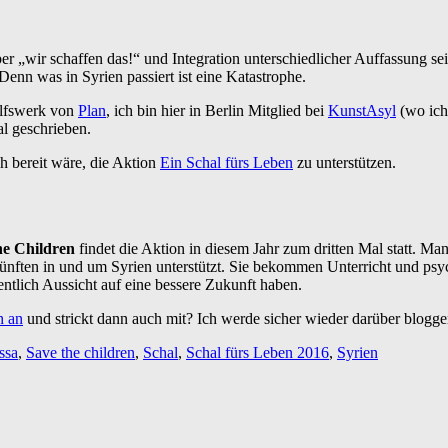
„wir schaffen das!“ und Integration unterschiedlicher Auffassung sein
Denn was in Syrien passiert ist eine Katastrophe.
hilfswerk von
Plan
, ich bin hier in Berlin Mitglied bei
KunstAsyl
(wo ic
l geschrieben.
ch bereit wäre, die Aktion
Ein Schal fürs Leben
zu unterstützen.
he Children
findet die Aktion in diesem Jahr zum dritten Mal statt. M
ünften in und um Syrien unterstützt. Sie bekommen Unterricht und psyc
ntlich Aussicht auf eine bessere Zukunft haben.
h an
und strickt dann auch mit? Ich werde sicher wieder darüber blogge
ssa
,
Save the children
,
Schal
,
Schal fürs Leben 2016
,
Syrien