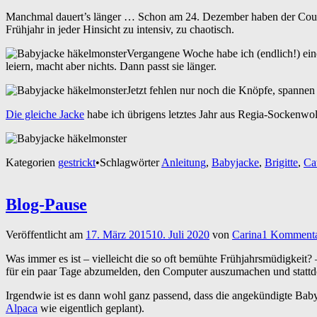
Manchmal dauert’s länger … Schon am 24. Dezember haben der Cousin 
Frühjahr in jeder Hinsicht zu intensiv, zu chaotisch.
Vergangene Woche habe ich (endlich!) eine
leiern, macht aber nichts. Dann passt sie länger.
Jetzt fehlen nur noch die Knöpfe, spannen
Die gleiche Jacke
habe ich übrigens letztes Jahr aus Regia-Sockenwoll
Kategorien
gestrickt
•
Schlagwörter
Anleitung
,
Babyjacke
,
Brigitte
,
Ca
Blog-Pause
Veröffentlicht am
17. März 2015
10. Juli 2020
von
Carina
1 Komment
Was immer es ist – vielleicht die so oft bemühte Frühjahrsmüdigkeit? 
für ein paar Tage abzumelden, den Computer auszumachen und statt
Irgendwie ist es dann wohl ganz passend, dass die angekündigte Baby-
Alpaca
wie eigentlich geplant).