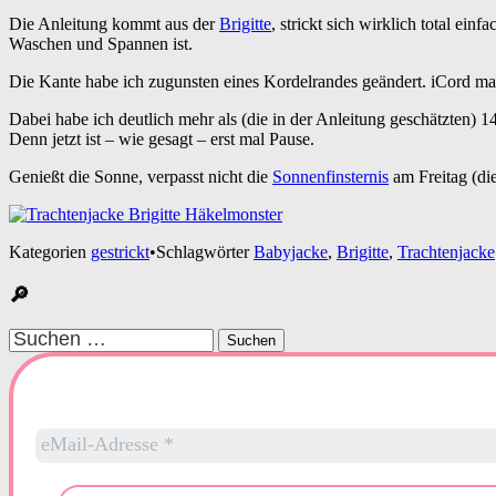
Die Anleitung kommt aus der
Brigitte
, strickt sich wirklich total ei
Waschen und Spannen ist.
Die Kante habe ich zugunsten eines Kordelrandes geändert. iCord mach
Dabei habe ich deutlich mehr als (die in der Anleitung geschätzten) 
Denn jetzt ist – wie gesagt – erst mal Pause.
Genießt die Sonne, verpasst nicht die
Sonnenfinsternis
am Freitag (di
Kategorien
gestrickt
•
Schlagwörter
Babyjacke
,
Brigitte
,
Trachtenjacke
🔎
Suchen
nach: