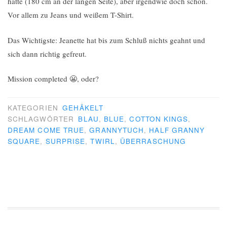
hätte (180 cm an der langen Seite), aber irgendwie doch schön.
Vor allem zu Jeans und weißem T-Shirt.
Das Wichtigste: Jeanette hat bis zum Schluß nichts geahnt und
sich dann richtig gefreut.
Mission completed 😬, oder?
KATEGORIEN
GEHÄKELT
SCHLAGWÖRTER
BLAU
,
BLUE
,
COTTON KINGS
,
DREAM COME TRUE
,
GRANNYTUCH
,
HALF GRANNY
SQUARE
,
SURPRISE
,
TWIRL
,
ÜBERRASCHUNG