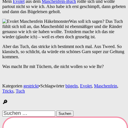
Mein
Evolet
aus dem
Maschenfein-Buch
rollte sich und wollte
partout nicht so wie ich. Also habe ich erst geschimpft, dann gebeten
und dann das Bügeleisen geholt.
Was soll ich sagen? Das Tuch
fühlt sich toll an, das Maschenbild ist ebenmäßiger und die Ränder
genauso wie ich sie haben wollte. Trotzdem mache ich das nie
wieder (glaube ich) – weil es eben doch gruselig ist.
Aber das Tuch, das stricke ich bestimmt noch mal. Aus Tweed. So
klassisch, so schlicht, da würde ein schönes Garn super zur Geltung
kommen.
Was macht Ihr mit Tüchern, die nicht wollen so wie Ihr?
Kategorien
gestrickt
•
Schlagwörter
bügeln
,
Evolet
,
Maschenfein
,
Tricks
,
Tuch
🔎
Suchen
nach: