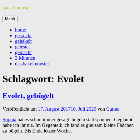
Zum
haekelmonster
Inhalt
springen
Menü
home
gestrickt
gehäkelt
getestet
gemacht
3 Minuten
das häkelmonster
Schlagwort:
Evolet
Evolet, gebügelt
Veröffentlicht am
17. August 2017
10. Juli 2020
von
Carina
Sophia
hat es schon immer gesagt: bügeln statt spannen. Geglaubt
habe ich ihr nie. Im Gegenteil: ich fand es grausam kleine Fädchen
zu bügeln. Bis Ende letzter Woche.