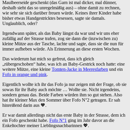
Maulbeerseide geschenkt (das Garn ist mal dicker, mal dünner,
deshalb sieht das so unregelmäßig aus) – ohne damit zu rechnen,
wie sehr sie sich darüber freuen würde. Keines ihrer Kinder habe
bisher etwas Handgestricktes besessen, sagte sie damals.
Unglaublich, oder?
Irgendwann später, als das Baby längst da war und wir uns eher
zufällig auf der Strasse trafen, zog sie dann die (inzwischen zu)
kleine Mütze aus der Tasche, lachte und sagte, dass sie die nun für
immer aufheben würde. Als Erinnerung an diese ersten Wochen.
Das wiederum hat mich so gefreut, dass ich gleich
„rübergeschoben“ habe, was ich an Baby-Gestrick noch hatte: eine
weitere Mütze, eine kleine
Tomten-Jacke in Meeresfarben
und ein
Fofo in orange und pink
.
Eigentlich wollte ich ihr das Fofo ja nur zeigen mit der Frage, ob sie
sowas für ihr Baby auch möchte … Wollte sie. Nicht irgendeins,
sondern genau das. Beide Farben würden ihm so gut stehen. Also
hat ihr kleiner Max den Sommer über Fofo N°2 getragen. Er sah
hinreißend darin aus 🧡.
Er war damit allerdings nicht das erste Baby in der Strasse, dem ich
ein Fofo geschenkt habe.
Fofo N°1
ging im Jahr davor an die
Enkeltochter meiner Lieblingsnachbarinnen 💖.