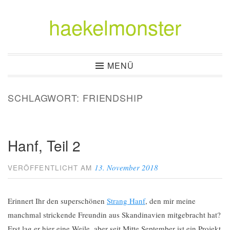
haekelmonster
Zum
Inhalt
springen
MENÜ
SCHLAGWORT:
FRIENDSHIP
Hanf, Teil 2
13. November 2018
VERÖFFENTLICHT AM
Erinnert Ihr den superschönen
Strang Hanf
, den mir meine
manchmal strickende Freundin aus Skandinavien mitgebracht hat?
Erst lag er hier eine Weile, aber seit Mitte September ist ein Projekt