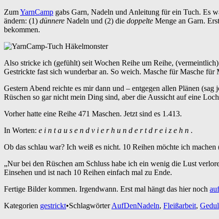
Zum
YarnCamp
gabs Garn, Nadeln und Anleitung für ein Tuch. Es w
ändern: (1)
dünnere
Nadeln und (2) die
doppelte
Menge an Garn. Erster
bekommen.
Also stricke ich (gefühlt) seit Wochen Reihe um Reihe, (vermeintlich
Gestrickte fast sich wunderbar an. So weich. Masche für Masche fü
Gestern Abend reichte es mir dann und – entgegen allen Plänen (sag j
Rüschen so gar nicht mein Ding sind, aber die Aussicht auf eine Lo
Vorher hatte eine Reihe 471 Maschen. Jetzt sind es 1.413.
In Worten:
e i n t a u s e n d v i e r h u n d e r t d r e i z e h n
.
Ob das schlau war? Ich weiß es nicht. 10 Reihen möchte ich machen (
„Nur bei den Rüschen am Schluss habe ich ein wenig die Lust verlo
Einsehen und ist nach 10 Reihen einfach mal zu Ende.
Fertige Bilder kommen. Irgendwann. Erst mal hängt das hier noch
au
Kategorien
gestrickt
•
Schlagwörter
AufDenNadeln
,
Fleißarbeit
,
Gedul