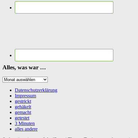
Alles, was war …
Alles,
was
war
Datenschutzerklärung
…
Impressum
gestrickt
gehäkelt
gemacht
getestet
3 Minuten
alles andere