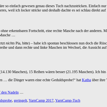
äre so einfach gewesen genau dieses Tuch nachzustricken. Einfach nu
es, weil ich locker stricke und deshalb dachte es sei schlau direkt au
) ohne erkennbaren Fortschritt, eine rechte Masche nach der anderen. 
r Masche …
etzt
nichts
Pia, bitte) – habe ich spontan beschlossen nun doch die Rüsch
chreihe und dann rechte und linke Maschen im Wechsel, die Aussicht a
14.130 Maschen), 15 Reihen wären besser (21.195 Maschen). Ich bin al
ren … die Dinger waren eine echte Geduldsprobe!“ hat
Katha
über ihre 
f den Nadeln
…
dsprobe
,
geringelt
,
YarnCamp 2017
,
YarnCamp-Tuch