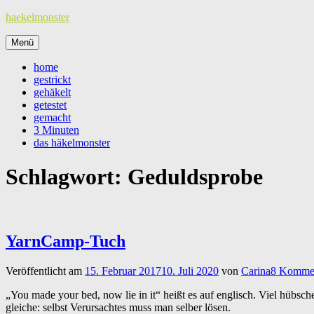
Zum
haekelmonster
Inhalt
springen
Menü
home
gestrickt
gehäkelt
getestet
gemacht
3 Minuten
das häkelmonster
Schlagwort:
Geduldsprobe
YarnCamp-Tuch
Veröffentlicht am
15. Februar 2017
10. Juli 2020
von
Carina
8 Komme
„You made your bed, now lie in it“ heißt es auf englisch. Viel hübsch
gleiche: selbst Verursachtes muss man selber lösen.