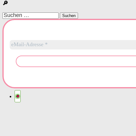
🔎
Suchen
nach: