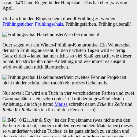
so an: 14°C und Regen in der Hauptstadt. Das hat eher ‚was vom
April.
Und auch in den Blogs scheint überall Frühling zu werden.
Frühlingstücher
,
Frühlingschals
, Frühlingsfarben, Frühling überall!
Also bei mir auch!
Oder sagen wir ein Winter-Frühling-Kompromiss. Ein Winterschal
der nach Frühling aussieht. In den nächsten Tagen wird er fertig.
Ganz ehrich – lange hat mir nichts so viel Spaß gemacht wie dieser
Schal. Ich stricke ihn ohne Anleitung und wie immer es ausgeht
wird wohl auch mich überraschen.
Mein zweites Februar-Projekt ist
nicht minder schön, aber (noch) ein großes Geheimnis.
Nur soviel: Es wird ein Tuch in vier verschiedenen Farben und zwei
Garnqualitäten – ein sehr cooles Teil mit der ungewöhnlichsten
Anleitung, die ich je hatte:
Marisa
schreibt daran
Zeile
für
Zeile
und
Reihe
für
Reihe
bin ich ihr auf den Fersen … :o)
„Air & Sky“ ist der Projektname (was nichts mit den
Farben zu tun hat, sondern mit den verwendeten Materialien) dieses
so wunderbar weichen Tuches; es ist ganz einfach zu stricken und
doch sieht es nicht danach aus. Hach, ich würde so gerne mehr