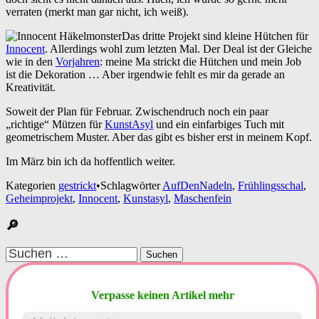
verraten (merkt man gar nicht, ich weiß).
Das dritte Projekt sind kleine Hütchen für
Innocent
. Allerdings wohl zum letzten Mal. Der Deal ist der Gleiche
wie in den
Vorjahren
: meine Ma strickt die Hütchen und mein Job
ist die Dekoration … Aber irgendwie fehlt es mir da gerade an
Kreativität.
Soweit der Plan für Februar. Zwischendruch noch ein paar
„richtige“ Mützen für
KunstAsyl
und ein einfarbiges Tuch mit
geometrischem Muster. Aber das gibt es bisher erst in meinem Kopf.
Im März bin ich da hoffentlich weiter.
Kategorien
gestrickt
•
Schlagwörter
AufDenNadeln
,
Frühlingsschal
,
Geheimprojekt
,
Innocent
,
Kunstasyl
,
Maschenfein
🔎
Suchen
nach:
Verpasse keinen Artikel mehr