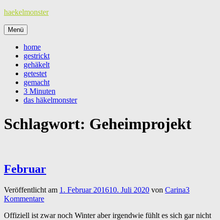
Zum
haekelmonster
Inhalt
springen
Menü
home
gestrickt
gehäkelt
getestet
gemacht
3 Minuten
das häkelmonster
Schlagwort:
Geheimprojekt
Februar
Veröffentlicht am
1. Februar 2016
10. Juli 2020
von
Carina
3
Kommentare
Offiziell ist zwar noch Winter aber irgendwie fühlt es sich gar nicht