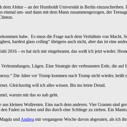
ch dem Abitur – an der Humboldt Universität in Berlin einzuschreiben. 
bin einmal um- und dann mit dem Mann zusammengezogen, der Teenager 
Clinton.
ut bekommen habe. Es muss die Frage nach dem Verhältnis von Macht, 
ighest, hardest glass ceiling“ übrigens auch nicht, aber das ist eine and
l 2016 – es hat sich mir eingebrannt, das weiß ich jetzt wieder. Heute
erleumdungen, Lügen. Eine Strategie der verbrannten Erde, die auf fr
messy.“ Die Jahre
vor
Trump kommen
nach
Trump nicht wieder, heißt e
et. Gleichzeitig will ich alles wissen. Bis ins letzte Detail.
mmel, warum mir das so nah geht.
te aus kleinen Wollresten. Eins nach dem anderen. Vier Gramm sind ge
den Faden zu holen und ihn durch eine Schlinge zu ziehen. Ein Mantra,
en Magda und
Andrea
mir vergangene Woche davon abgeraten, als ich ihne