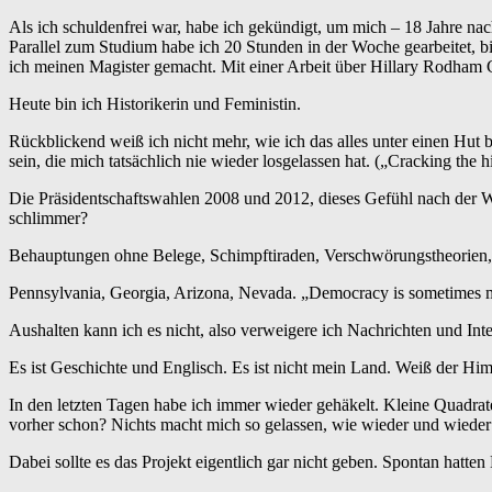
Als ich schuldenfrei war, habe ich gekündigt, um mich – 18 Jahre na
Parallel zum Studium habe ich 20 Stunden in der Woche gearbeitet, 
ich meinen Magister gemacht. Mit einer Arbeit über Hillary Rodham 
Heute bin ich Historikerin und Feministin.
Rückblickend weiß ich nicht mehr, wie ich das alles unter einen H
sein, die mich tatsächlich nie wieder losgelassen hat. („Cracking the h
Die Präsidentschaftswahlen 2008 und 2012, dieses Gefühl nach der Wah
schlimmer?
Behauptungen ohne Belege, Schimpftiraden, Verschwörungstheorien, V
Pennsylvania, Georgia, Arizona, Nevada. „Democracy is sometimes 
Aushalten kann ich es nicht, also verweigere ich Nachrichten und Intern
Es ist Geschichte und Englisch. Es ist nicht mein Land. Weiß der Hi
In den letzten Tagen habe ich immer wieder gehäkelt. Kleine Quadra
vorher schon? Nichts macht mich so gelassen, wie wieder und wieder 
Dabei sollte es das Projekt eigentlich gar nicht geben. Spontan hatt