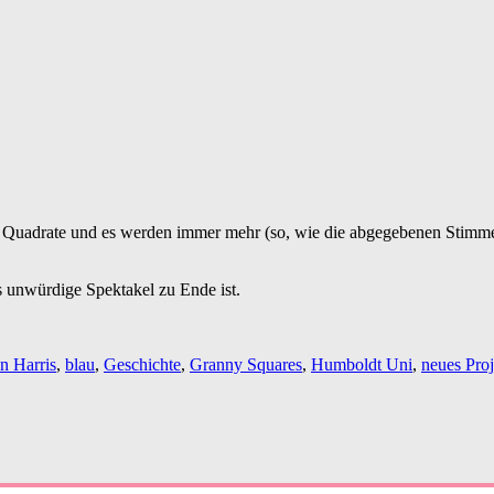
le Quadrate und es werden immer mehr (so, wie die abgegebenen Stimme
 unwürdige Spektakel zu Ende ist.
n Harris
,
blau
,
Geschichte
,
Granny Squares
,
Humboldt Uni
,
neues Proj