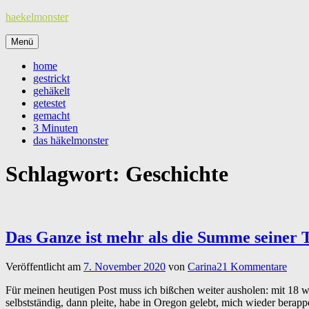
Zum
haekelmonster
Inhalt
springen
Menü
home
gestrickt
gehäkelt
getestet
gemacht
3 Minuten
das häkelmonster
Schlagwort:
Geschichte
Das Ganze ist mehr als die Summe seiner T
Veröffentlicht am
7. November 2020
von
Carina
21 Kommentare
Für meinen heutigen Post muss ich bißchen weiter ausholen: mit 18 w
selbstständig, dann pleite, habe in Oregon gelebt, mich wieder berapp