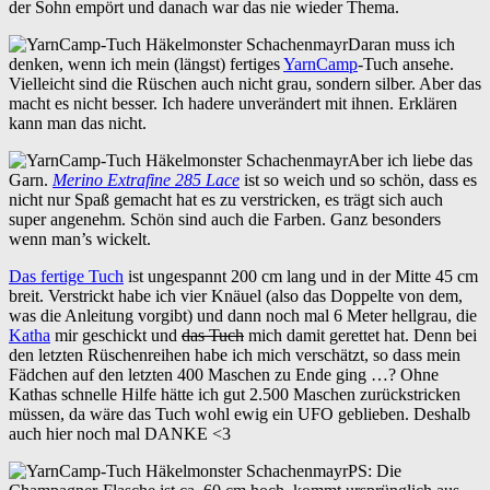
der Sohn empört und danach war das nie wieder Thema.
Daran muss ich
denken, wenn ich mein (längst) fertiges
YarnCamp
-Tuch ansehe.
Vielleicht sind die Rüschen auch nicht grau, sondern silber. Aber das
macht es nicht besser. Ich hadere unverändert mit ihnen. Erklären
kann man das nicht.
Aber ich liebe das
Garn.
Merino Extrafine 285 Lace
ist so weich und so schön, dass es
nicht nur Spaß gemacht hat es zu verstricken, es trägt sich auch
super angenehm. Schön sind auch die Farben. Ganz besonders
wenn man’s wickelt.
Das fertige Tuch
ist ungespannt 200 cm lang und in der Mitte 45 cm
breit. Verstrickt habe ich vier Knäuel (also das Doppelte von dem,
was die Anleitung vorgibt) und dann noch mal 6 Meter hellgrau, die
Katha
mir geschickt und
das Tuch
mich damit gerettet hat. Denn bei
den letzten Rüschenreihen habe ich mich verschätzt, so dass mein
Fädchen auf den letzten 400 Maschen zu Ende ging …? Ohne
Kathas schnelle Hilfe hätte ich gut 2.500 Maschen zurückstricken
müssen, da wäre das Tuch wohl ewig ein UFO geblieben. Deshalb
auch hier noch mal DANKE <3
PS: Die