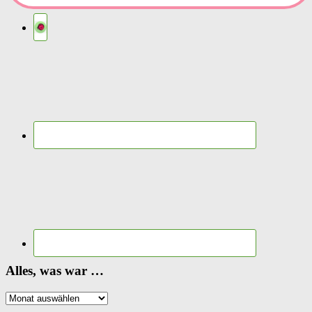
Alles, was war …
Alles,
was