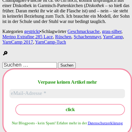
Champagner-Flasche ist ca. 60 cm hoch, kommt ursprünglich aus
einer Diskothek in Garmisch-Partenkirchen (
Diskothek
– so hieß das
früher. Daran merkt ihr wie alt die Flasche ist) und – nein – sie steht
in keinerlei Beziehung zum Tuch. Ich brauchte ein Modell, der Sohn
ist in der Schule und der Stuhl war nur bedingt tauglich.
Kategorien
gestrickt
•
Schlagwörter
Geschmacksache
,
grau-silber
,
Merino Extrafine 285 Lace
,
Rüschen
,
Schachenmayr
,
YarnCamp
,
YarnCamp 2017
,
YarnCamp-Tuch
🔎
Suchen
nach:
Verpasse keinen Artikel mehr
Nur Blogposts - kein Spam!
Erfahre mehr in der
Datenschutzerklärung