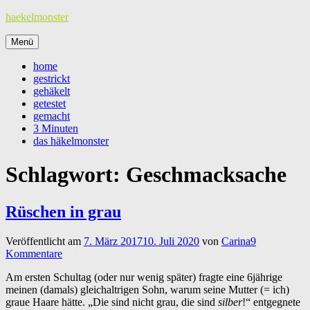
Zum
haekelmonster
Inhalt
springen
Menü
home
gestrickt
gehäkelt
getestet
gemacht
3 Minuten
das häkelmonster
Schlagwort:
Geschmacksache
Rüschen in grau
Veröffentlicht am
7. März 2017
10. Juli 2020
von
Carina
9
Kommentare
Am ersten Schultag (oder nur wenig später) fragte eine 6jährige
meinen (damals) gleichaltrigen Sohn, warum seine Mutter (= ich)
graue Haare hätte. „Die sind nicht grau, die sind
silber
!“ entgegnete