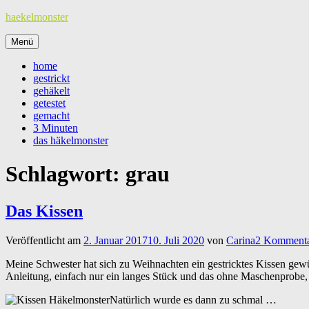
Zum
haekelmonster
Inhalt
springen
Menü
home
gestrickt
gehäkelt
getestet
gemacht
3 Minuten
das häkelmonster
Schlagwort:
grau
Das Kissen
Veröffentlicht am
2. Januar 2017
10. Juli 2020
von
Carina
2 Komment
Meine Schwester hat sich zu Weihnachten ein gestricktes Kissen gewün
Anleitung, einfach nur ein langes Stück und das ohne Maschenprobe,
Natürlich wurde es dann zu schmal …