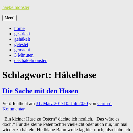
Zum
haekelmonster
Inhalt
springen
Menü
home
gestrickt
gehäkelt
getestet
gemacht
3 Minuten
das häkelmonster
Schlagwort:
Häkelhase
Die Sache mit den Hasen
Veröffentlicht am
31. März 2017
10. Juli 2020
von
Carina
1
Kommentar
„Ein kleiner Hase zu Ostern“ dachte ich neulich. „Das wäre es
doch.“ Für die kleine Patentochter vielleicht oder auch nur, um mal
wieder zu häkeln. Hellblaue Baumwolle lag hier noch, also habe ich