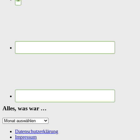
Alles, was war …
Alles,
was
war
Datenschutzerklärung
…
Impressum