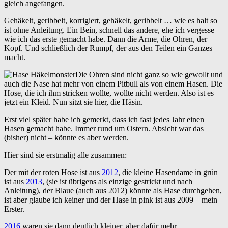
gleich angefangen.
Gehäkelt, geribbelt, korrigiert, gehäkelt, geribbelt … wie es halt so
ist ohne Anleitung. Ein Bein, schnell das andere, ehe ich vergesse
wie ich das erste gemacht habe. Dann die Arme, die Ohren, der
Kopf. Und schließlich der Rumpf, der aus den Teilen ein Ganzes
macht.
Die Ohren sind nicht ganz so wie gewollt und
auch die Nase hat mehr von einem Pitbull als von einem Hasen. Die
Hose, die ich ihm stricken wollte, wollte nicht werden. Also ist es
jetzt ein Kleid. Nun sitzt sie hier, die Häsin.
Erst viel später habe ich gemerkt, dass ich fast jedes Jahr einen
Hasen gemacht habe. Immer rund um Ostern. Absicht war das
(bisher) nicht – könnte es aber werden.
Hier sind sie erstmalig alle zusammen:
Der mit der roten Hose ist aus
2012
, die kleine Hasendame in grün
ist aus
2013
, (sie ist übrigens als einzige gestrickt und nach
Anleitung), der Blaue (auch aus 2012) könnte als Hase durchgehen,
ist aber glaube ich keiner und der Hase in pink ist aus 2009 – mein
Erster.
2016
waren sie dann deutlich kleiner, aber dafür mehr.