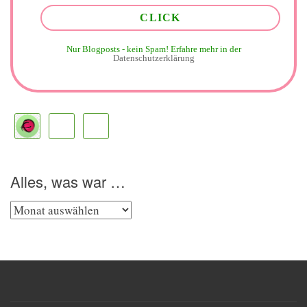
Nur Blogposts - kein Spam!
Erfahre mehr in der
Datenschutzerklärung
Alles, was war …
Alles,
was
war
…