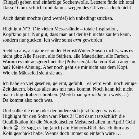
(Ringel) geben und einfarbige Sockenwolle. Letztere finde ich total
klasse! Ganz schlicht und dann – wegen des Glitzers – doch nicht.
Auch damit möchte (und werde!) ich unbedingt stricken.
Highlight N°3: Die vielen Messestände – totale Inspiration,
Kopfkino pur! Nur gut, dass man auf der h+h nichts kaufen kann,
sondern nur gucken. Ich wäre sonst
arm
geworden!
Sieht so aus, als gäbe es in der Herbst/Winter-Saison nichts, was es
nicht gibt: Alle Fasern, alle Stärken, alle Materialien, alle Farben.
Warum es mir ausgerechnet die (Polyester-)Jacke von Katia angetan
hat? Keine Ahnung. Aber noch geht sie mir nicht aus dem Kopf.
Wie ein Mäusefell sieht sie aus.
Ich habe so viel gesehen, gelernt, gefühlt – es wird wohl noch einige
Zeit dauern, bis das alles aus mir raus kommt. Noch kann ich nicht
mal richtig drüber schreiben. (Merkt man
gar nicht,
ich weiß …).
Da kommt also noch was.
Und sollte die eine oder der andere sich jetzt fragen was das
Highlight für den Sohn war: Platz 2! Und damit tatsächlich die
Qualifikation für die Norddeutschen Meisterschaften im April! Geht
doch 😉. Er sagt, es lag (auch) am Einhorn-Bild, das ich ihm aus
Köln geschickt habe. Wenns doch immer so einfach wäre …