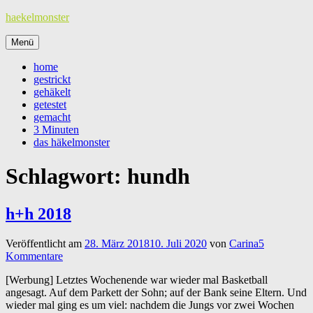
Zum
haekelmonster
Inhalt
springen
Menü
home
gestrickt
gehäkelt
getestet
gemacht
3 Minuten
das häkelmonster
Schlagwort:
hundh
h+h 2018
Veröffentlicht am
28. März 2018
10. Juli 2020
von
Carina
5
Kommentare
[Werbung] Letztes Wochenende war wieder mal Basketball
angesagt. Auf dem Parkett der Sohn; auf der Bank seine Eltern. Und
wieder mal ging es um viel: nachdem die Jungs vor zwei Wochen