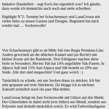
Initiative Handarbeit – sagt Euch das eigentlich was? Ich glaube,
dazu werde ich demnächst auch noch mal mehr schreiben.
Highlight N°2: Termine bei Schachenmayr und LanaGrossa mit
vielen Infos zu neuen Garnen und Designs. Begeistert hat mich
wieder mal … Sockenwolle!
Von Schachenmayr gibt es ab Mitte Juli eine Regia Premium-Line.
Anders gewickelt als die üblichen Knäuel und (zu Recht!) mit
kleiner Krone auf der Banderole. Drei Edelgarne machen diese
Serie so besonders:
Merino Yak
hat 14% ungefärbte Yak-Fasern. In
Alpaca Soft
sind 15% Suri Alpaca und
Silk
besteht zu 20% aus
Seide. Alle drei sind megaschön! Und ganz weich : )
Tatsächlich zu schade, um nur Socken draus zu stricken. Ich bin
sehr gespannt auf erste Stricktests. Da blogge ich in nächster
Zukunft sicherlich noch ein paar Mal drüber.
LanaGrossa bringt im Juni Sockenwolle mit Glitzer auf den Markt.
Der Glitzerfaden ist dabei nicht (wie früher) aus Metall, sondern aus
Polyester und deshalb tatsächlich weich. Es wird Farbverlaufsgarne