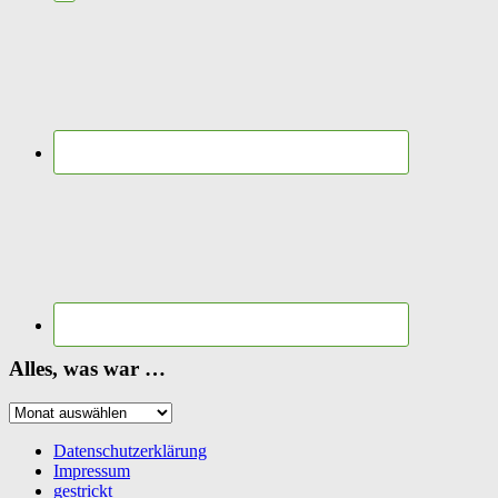
Alles, was war …
Alles,
was
war
Datenschutzerklärung
…
Impressum
gestrickt