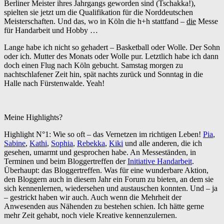
Berliner Meister ihres Jahrgangs geworden sind (Tschakka!),
spielten sie jetzt um die Qualifikation für die Norddeutschen
Meisterschaften. Und das, wo in Köln die h+h stattfand –
die
Messe
für Handarbeit und Hobby …
Lange habe ich nicht so gehadert – Basketball oder Wolle. Der Sohn
oder ich. Mutter des Monats oder Wolle pur. Letztlich habe ich dann
doch einen Flug nach Köln gebucht. Samstag morgen zu
nachtschlafener Zeit hin, spät nachts zurück und Sonntag in die
Halle nach Fürstenwalde. Yeah!
Meine Highlights?
Highlight N°1: Wie so oft – das Vernetzen im richtigen Leben!
Pia
,
Sabine
,
Kathi
,
Sophia
,
Rebekka
,
Kiki
und alle anderen, die ich
gesehen, umarmt und gesprochen habe. An Messeständen, in
Terminen und beim Bloggertreffen der
Initiative Handarbeit
.
Überhaupt: das Bloggertreffen. Was für eine wunderbare Aktion,
den Bloggern auch in diesem Jahr ein Forum zu bieten, an dem sie
sich kennenlernen, wiedersehen und austauschen konnten. Und – ja
– gestrickt haben wir auch. Auch wenn die Mehrheit der
Anwesenden aus Nähenden zu bestehen schien. Ich hätte gerne
mehr Zeit gehabt, noch viele Kreative kennenzulernen.