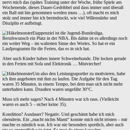
nervt mich das (spätes Training unter der Woche, frühe Spiele am
Wochenende, dieses Dauer-Gedribbel und dass immer und überall
ein Ball mit hin genommen werden muss …), oft macht es mich
stolz und immer bin ich beeindruckt, wie viel Willenstärke und
Disziplin er aufbringt.
Etappenziel ist die Jugend-Bundesliga,
Berufswunsch ein Platz in der NBA. Bis dahin ist es allerdings noch
ein weiter Weg – im wahrsten Sinne des Wortes. So hat er ein
Laufprogramm für die Ferien, das es in sich hat.
Aber auch Kinder haben innere Schweinehunde. Die locken gerade
in den Ferien mit Sofa und Elektronik … Mistviecher!
Um also den Leistungssportler zu motivieren, habe
ich ihm angeboten mit ihm zu laufen. Die Aufgabe für den Tag
waren 35 Minuten, in einem Tempo, bei dem man sich nicht mehr
unterhalten kann. Draußen waren ungefähr 30°C.
Muss ich mehr sagen? Nach 4 Minuten war ich raus. (Vielleicht
waren es auch 5 – sicher keine 35).
Kondition? Ausdauer? Negativ. Und geschämt habe ich mich
obendrein. Ein „macht nichts Mami“ konnte mich nicht trösten – mir
machte es nämlich was. Ich war nie besonders sportlich, aber auch
nie so unsportlich wie jetzt. Es mag da einen kausalen