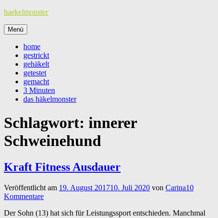
Zum
haekelmonster
Inhalt
springen
Menü
home
gestrickt
gehäkelt
getestet
gemacht
3 Minuten
das häkelmonster
Schlagwort:
innerer
Schweinehund
Kraft Fitness Ausdauer
Veröffentlicht am
19. August 2017
10. Juli 2020
von
Carina
10
Kommentare
Der Sohn (13) hat sich für Leistungssport entschieden. Manchmal