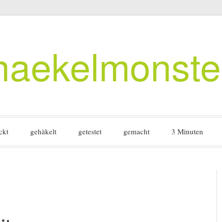
haekelmonste
ckt
gehäkelt
getestet
gemacht
3 Minuten