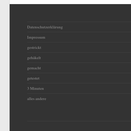
Datenschutzerklärung
Impressum
gestrickt
gehäkelt
gemacht
getestet
3 Minuten
alles andere