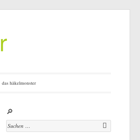
r
das häkelmonster
🔎
Suchen
nach: