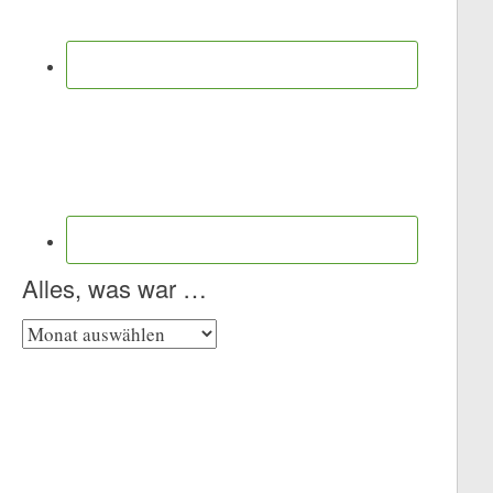
Alles, was war …
Alles,
was
war
…