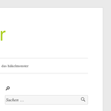
r
das häkelmonster
🔎
Suchen
nach: