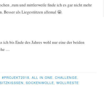
chen ‚rum und mittlerweile finde ich es gar nicht mehr
n. Besser als Liegestützen allemal 😬.
ss ich bis Ende des Jahres wohl nur eine der beiden
lche …
R
#PROJEKT2018
,
ALL IN ONE
,
CHALLENGE
,
SITZKISSSEN
,
SOCKENWOLLE
,
WOLLRESTE