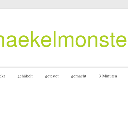
haekelmonste
ckt
gehäkelt
getestet
gemacht
3 Minuten