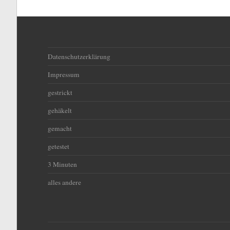
Datenschutzerklärung
Impressum
gestrickt
gehäkelt
gemacht
getestet
3 Minuten
alles andere