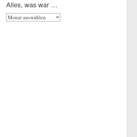
Alles, was war …
Alles,
was
war
…