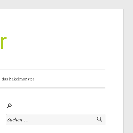
r
das häkelmonster
🔎
Suchen
nach: