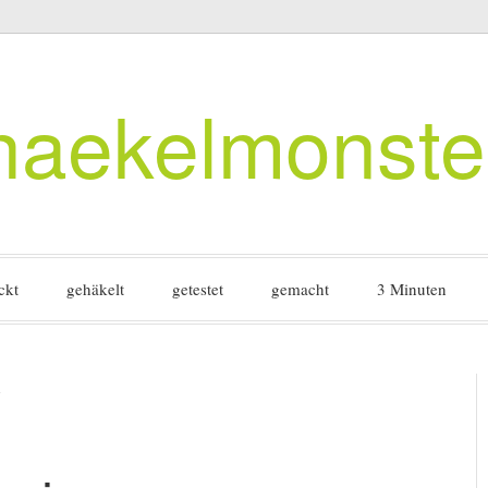
haekelmonste
ckt
gehäkelt
getestet
gemacht
3 Minuten
R