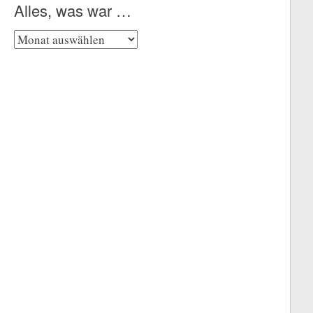
Alles, was war …
Alles,
was
war
…