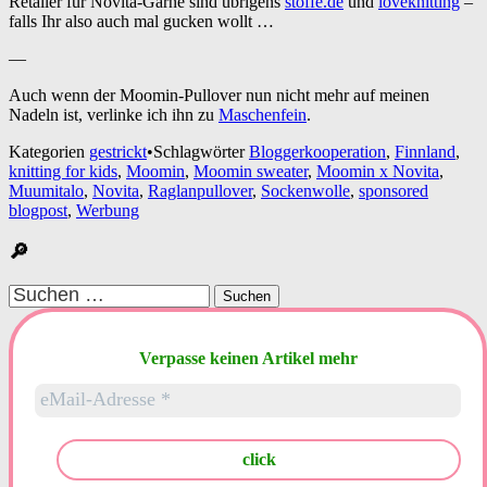
Retailer für Novita-Garne sind übrigens
stoffe.de
und
loveknitting
–
falls Ihr also auch mal gucken wollt …
—
Auch wenn der Moomin-Pullover nun nicht mehr auf meinen
Nadeln ist, verlinke ich ihn zu
Maschenfein
.
Kategorien
gestrickt
•
Schlagwörter
Bloggerkooperation
,
Finnland
,
knitting for kids
,
Moomin
,
Moomin sweater
,
Moomin x Novita
,
Muumitalo
,
Novita
,
Raglanpullover
,
Sockenwolle
,
sponsored
blogpost
,
Werbung
🔎
Suchen
nach:
Verpasse keinen Artikel mehr