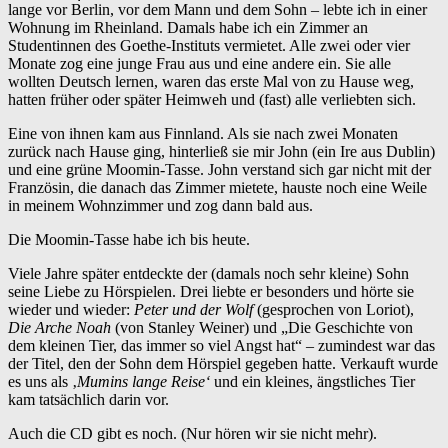
lange vor Berlin, vor dem Mann und dem Sohn – lebte ich in einer
Wohnung im Rheinland. Damals habe ich ein Zimmer an
Studentinnen des Goethe-Instituts vermietet. Alle zwei oder vier
Monate zog eine junge Frau aus und eine andere ein. Sie alle
wollten Deutsch lernen, waren das erste Mal von zu Hause weg,
hatten früher oder später Heimweh und (fast) alle verliebten sich.
Eine von ihnen kam aus Finnland. Als sie nach zwei Monaten
zurück nach Hause ging, hinterließ sie mir John (ein Ire aus Dublin)
und eine grüne Moomin-Tasse. John verstand sich gar nicht mit der
Französin, die danach das Zimmer mietete, hauste noch eine Weile
in meinem Wohnzimmer und zog dann bald aus.
Die Moomin-Tasse habe ich bis heute.
Viele Jahre später entdeckte der (damals noch sehr kleine) Sohn
seine Liebe zu Hörspielen. Drei liebte er besonders und hörte sie
wieder und wieder:
Peter und der Wolf
(gesprochen von Loriot),
Die Arche Noah
(von Stanley Weiner) und „Die Geschichte von
dem kleinen Tier, das immer so viel Angst hat“ – zumindest war das
der Titel, den der Sohn dem Hörspiel gegeben hatte. Verkauft wurde
es uns als ‚
Mumins lange Reise‘
und ein kleines, ängstliches Tier
kam tatsächlich darin vor.
Auch die CD gibt es noch. (Nur hören wir sie nicht mehr).