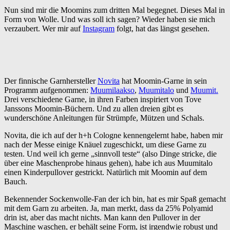
Nun sind mir die Moomins zum dritten Mal begegnet. Dieses Mal in
Form von Wolle. Und was soll ich sagen? Wieder haben sie mich
verzaubert. Wer mir auf
Instagram
folgt, hat das längst gesehen.
Der finnische Garnhersteller
Novita
hat Moomin-Garne in sein
Programm aufgenommen:
Muumilaakso
,
Muumitalo
und
Muumit.
Drei verschiedene Garne, in ihren Farben inspiriert von Tove
Janssons Moomin-Büchern. Und zu allen dreien gibt es
wunderschöne Anleitungen für Strümpfe, Mützen und Schals.
Novita, die ich auf der h+h Cologne kennengelernt habe, haben mir
nach der Messe einige Knäuel zugeschickt, um diese Garne zu
testen. Und weil ich gerne „sinnvoll teste“ (also Dinge stricke, die
über eine Maschenprobe hinaus gehen), habe ich aus Muumitalo
einen Kinderpullover gestrickt. Natürlich mit Moomin auf dem
Bauch.
Bekennender Sockenwolle-Fan der ich bin, hat es mir Spaß gemacht
mit dem Garn zu arbeiten. Ja, man merkt, dass da 25% Polyamid
drin ist, aber das macht nichts. Man kann den Pullover in der
Maschine waschen, er behält seine Form, ist irgendwie robust und