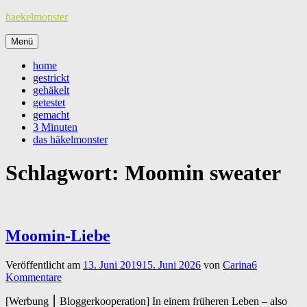
Zum
haekelmonster
Inhalt
springen
Menü
home
gestrickt
gehäkelt
getestet
gemacht
3 Minuten
das häkelmonster
Schlagwort:
Moomin sweater
Moomin-Liebe
Veröffentlicht am
13. Juni 2019
15. Juni 2026
von
Carina
6
Kommentare
[Werbung ⎮ Bloggerkooperation] In einem früheren Leben – also