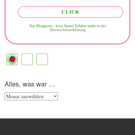
Nur Blogposts - kein Spam!
Erfahre mehr in der
Datenschutzerklärung
Alles, was war …
Alles,
was
war
…