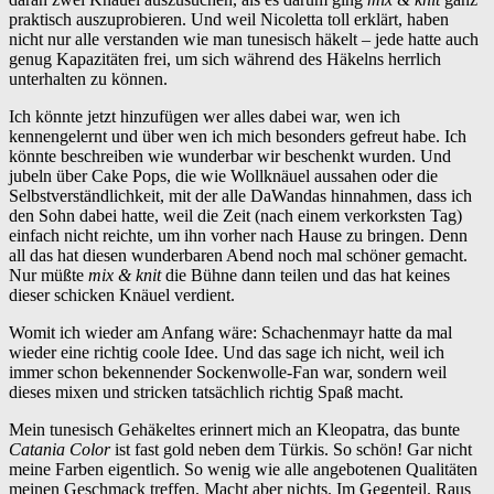
praktisch auszuprobieren. Und weil Nicoletta toll erklärt, haben
nicht nur alle verstanden wie man tunesisch häkelt – jede hatte auch
genug Kapazitäten frei, um sich während des Häkelns herrlich
unterhalten zu können.
Ich könnte jetzt hinzufügen wer alles dabei war, wen ich
kennengelernt und über wen ich mich besonders gefreut habe. Ich
könnte beschreiben wie wunderbar wir beschenkt wurden. Und
jubeln über Cake Pops, die wie Wollknäuel aussahen oder die
Selbstverständlichkeit, mit der alle DaWandas hinnahmen, dass ich
den Sohn dabei hatte, weil die Zeit (nach einem verkorksten Tag)
einfach nicht reichte, um ihn vorher nach Hause zu bringen. Denn
all das hat diesen wunderbaren Abend noch mal schöner gemacht.
Nur müßte
mix & knit
die Bühne dann teilen und das hat keines
dieser schicken Knäuel verdient.
Womit ich wieder am Anfang wäre: Schachenmayr hatte da mal
wieder eine richtig coole Idee. Und das sage ich nicht, weil ich
immer schon bekennender Sockenwolle-Fan war, sondern weil
dieses mixen und stricken tatsächlich richtig Spaß macht.
Mein tunesisch Gehäkeltes erinnert mich an Kleopatra, das bunte
Catania Color
ist fast gold neben dem Türkis. So schön! Gar nicht
meine Farben eigentlich. So wenig wie alle angebotenen Qualitäten
meinen Geschmack treffen. Macht aber nichts. Im Gegenteil. Raus