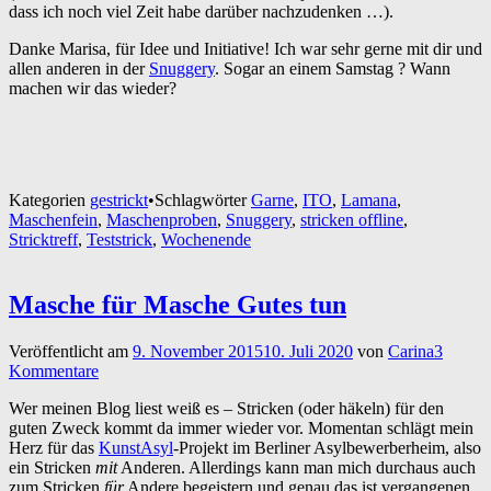
dass ich noch viel Zeit habe darüber nachzudenken …).
Danke Marisa, für Idee und Initiative! Ich war sehr gerne mit dir und
allen anderen in der
Snuggery
. Sogar an einem Samstag ? Wann
machen wir das wieder?
Kategorien
gestrickt
•
Schlagwörter
Garne
,
ITO
,
Lamana
,
Maschenfein
,
Maschenproben
,
Snuggery
,
stricken offline
,
Stricktreff
,
Teststrick
,
Wochenende
Masche für Masche Gutes tun
Veröffentlicht am
9. November 2015
10. Juli 2020
von
Carina
3
Kommentare
Wer meinen Blog liest weiß es – Stricken (oder häkeln) für den
guten Zweck kommt da immer wieder vor. Momentan schlägt mein
Herz für das
KunstAsyl
-Projekt im Berliner Asylbewerberheim, also
ein Stricken
mit
Anderen. Allerdings kann man mich durchaus auch
zum Stricken
für
Andere begeistern und genau das ist vergangenen