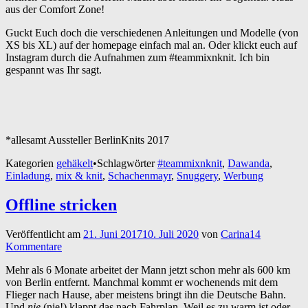
aus der Comfort Zone!
Guckt Euch doch die verschiedenen Anleitungen und Modelle (von
XS bis XL) auf der homepage einfach mal an. Oder klickt euch auf
Instagram durch die Aufnahmen zum #teammixnknit. Ich bin
gespannt was Ihr sagt.
*allesamt Aussteller BerlinKnits 2017
Kategorien
gehäkelt
•
Schlagwörter
#teammixnknit
,
Dawanda
,
Einladung
,
mix & knit
,
Schachenmayr
,
Snuggery
,
Werbung
Offline stricken
Veröffentlicht am
21. Juni 2017
10. Juli 2020
von
Carina
14
Kommentare
Mehr als 6 Monate arbeitet der Mann jetzt schon mehr als 600 km
von Berlin entfernt. Manchmal kommt er wochenends mit dem
Flieger nach Hause, aber meistens bringt ihn die Deutsche Bahn.
Und
nie
(nie!) klappt das nach Fahrplan. Weil es zu warm ist oder