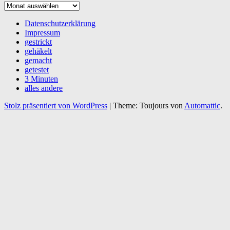
Alles,
was
war
Datenschutzerklärung
…
Impressum
gestrickt
gehäkelt
gemacht
getestet
3 Minuten
alles andere
Stolz präsentiert von WordPress
|
Theme: Toujours von
Automattic
.