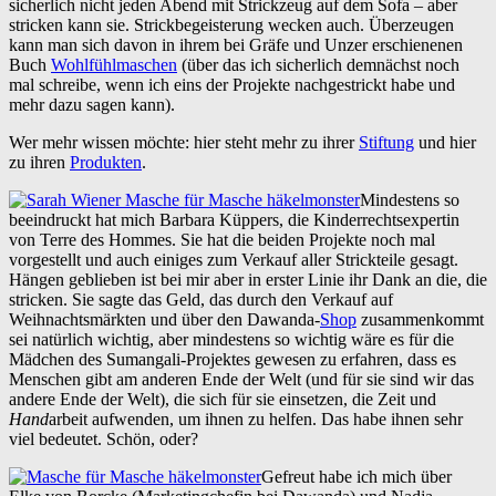
sicherlich nicht jeden Abend mit Strickzeug auf dem Sofa – aber
stricken kann sie. Strickbegeisterung wecken auch. Überzeugen
kann man sich davon in ihrem bei Gräfe und Unzer erschienenen
Buch
Wohlfühlmaschen
(über das ich sicherlich demnächst noch
mal schreibe, wenn ich eins der Projekte nachgestrickt habe und
mehr dazu sagen kann).
Wer mehr wissen möchte: hier steht mehr zu ihrer
Stiftung
und hier
zu ihren
Produkten
.
Mindestens so
beeindruckt hat mich Barbara Küppers, die Kinderrechtsexpertin
von Terre des Hommes. Sie hat die beiden Projekte noch mal
vorgestellt und auch einiges zum Verkauf aller Strickteile gesagt.
Hängen geblieben ist bei mir aber in erster Linie ihr Dank an die, die
stricken. Sie sagte das Geld, das durch den Verkauf auf
Weihnachtsmärkten und über den Dawanda-
Shop
zusammenkommt
sei natürlich wichtig, aber mindestens so wichtig wäre es für die
Mädchen des Sumangali-Projektes gewesen zu erfahren, dass es
Menschen gibt am anderen Ende der Welt (und für sie sind wir das
andere Ende der Welt), die sich für sie einsetzen, die Zeit und
Hand
arbeit aufwenden, um ihnen zu helfen. Das habe ihnen sehr
viel bedeutet. Schön, oder?
Gefreut habe ich mich über