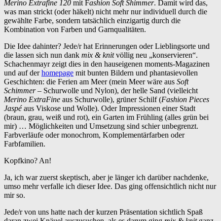
Merino Extrafine 120
mit F
ashion Soft Shimmer
. Damit wird das,
was man strickt (oder häkelt) nicht mehr nur individuell durch die
gewählte Farbe, sondern tatsächlich einzigartig durch die
Kombination von Farben und Garnqualitäten.
Die Idee dahinter? Jede/r hat Erinnerungen oder Lieblingsorte und
die lassen sich nun dank
mix & knit
völlig neu „konservieren“.
Schachenmayr zeigt dies in den hauseigenen moments-Magazinen
und auf der
homepage
mit bunten Bildern und phantasievollen
Geschichten: die Ferien am Meer (mein Meer wäre aus
Soft
Schimmer
– Schurwolle und Nylon), der helle Sand (vielleicht
Merino ExtraFine
aus Schurwolle), grüner Schilf (
Fashion Pieces
Jaspé
aus Viskose und Wolle). Oder Impressionen einer Stadt
(braun, grau, weiß und rot), ein Garten im Frühling (alles grün bei
mir) … Möglichkeiten und Umsetzung sind schier unbegrenzt.
Farbverläufe oder monochrom, Komplementärfarben oder
Farbfamilien.
Kopfkino? An!
Ja, ich war zuerst skeptisch, aber je länger ich darüber nachdenke,
umso mehr verfalle ich dieser Idee. Das ging offensichtlich nicht nur
mir so.
Jede/r von uns hatte nach der kurzen Präsentation sichtlich Spaß
daran zwei Knäuel auszusuchen, als es darum ging
mix & knit
ganz