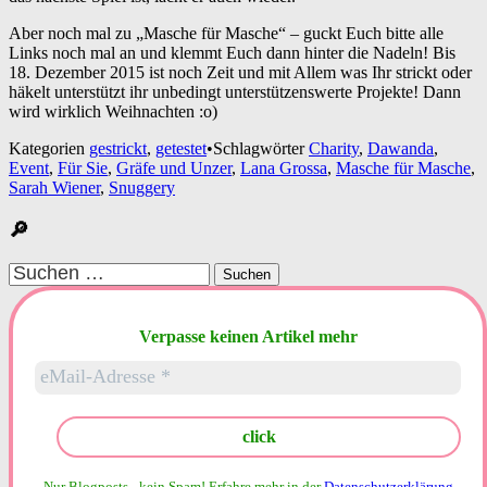
Aber noch mal zu „Masche für Masche“ – guckt Euch bitte alle
Links noch mal an und klemmt Euch dann hinter die Nadeln! Bis
18. Dezember 2015 ist noch Zeit und mit Allem was Ihr strickt oder
häkelt unterstützt ihr unbedingt unterstützenswerte Projekte! Dann
wird wirklich Weihnachten :o)
Kategorien
gestrickt
,
getestet
•
Schlagwörter
Charity
,
Dawanda
,
Event
,
Für Sie
,
Gräfe und Unzer
,
Lana Grossa
,
Masche für Masche
,
Sarah Wiener
,
Snuggery
🔎
Suchen
nach:
Verpasse keinen Artikel mehr
Nur Blogposts - kein Spam!
Erfahre mehr in der
Datenschutzerklärung