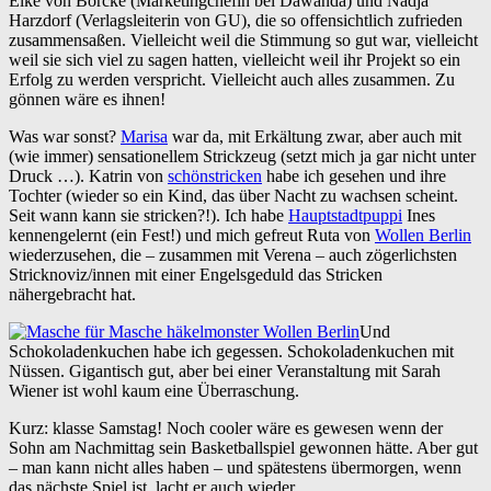
Elke von Borcke (Marketingchefin bei Dawanda) und Nadja
Harzdorf (Verlagsleiterin von GU), die so offensichtlich zufrieden
zusammensaßen. Vielleicht weil die Stimmung so gut war, vielleicht
weil sie sich viel zu sagen hatten, vielleicht weil ihr Projekt so ein
Erfolg zu werden verspricht. Vielleicht auch alles zusammen. Zu
gönnen wäre es ihnen!
Was war sonst?
Marisa
war da, mit Erkältung zwar, aber auch mit
(wie immer) sensationellem Strickzeug (setzt mich ja gar nicht unter
Druck …). Katrin von
schönstricken
habe ich gesehen und ihre
Tochter (wieder so ein Kind, das über Nacht zu wachsen scheint.
Seit wann kann sie stricken?!). Ich habe
Hauptstadtpuppi
Ines
kennengelernt (ein Fest!) und mich gefreut Ruta von
Wollen Berlin
wiederzusehen, die – zusammen mit Verena – auch zögerlichsten
Stricknoviz/innen mit einer Engelsgeduld das Stricken
nähergebracht hat.
Und
Schokoladenkuchen habe ich gegessen. Schokoladenkuchen mit
Nüssen. Gigantisch gut, aber bei einer Veranstaltung mit Sarah
Wiener ist wohl kaum eine Überraschung.
Kurz: klasse Samstag! Noch cooler wäre es gewesen wenn der
Sohn am Nachmittag sein Basketballspiel gewonnen hätte. Aber gut
– man kann nicht alles haben – und spätestens übermorgen, wenn
das nächste Spiel ist, lacht er auch wieder.