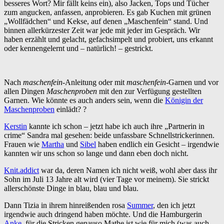
besseres Wort? Mir fällt keins ein), also Jacken, Tops und Tücher
zum angucken, anfassen, anprobieren. Es gab Kuchen mit grünen
„Wollfädchen“ und Kekse, auf denen „Maschenfein“ stand. Und
binnen allerkürzester Zeit war jede mit jeder im Gespräch. Wir
haben erzählt und gelacht, gefachsimpelt und probiert, uns erkannt
oder kennengelernt und – natürlich! – gestrickt.
Nach
maschenfein
-Anleitung oder mit
maschenfein
-Garnen und vor
allen Dingen
Maschenproben
mit den zur Verfügung gestellten
Garnen. Wie könnte es auch anders sein, wenn die
Königin der
Maschenproben
einlädt? ?
Kerstin
kannte ich schon – jetzt habe ich auch ihre „Partnerin in
crime“ Sandra mal gesehen: beide unfassbare Schnellstrickerinnen.
Frauen wie
Martha
und
Sibel
haben endlich ein Gesicht – irgendwie
kannten wir uns schon so lange und dann eben doch nicht.
Knit.addict
war da, deren Namen ich nicht weiß, wohl aber dass ihr
Sohn im Juli 13 Jahre alt wird (vier Tage vor meinem). Sie strickt
allerschönste Dinge in blau, blau und blau.
Dann Tizia in ihrem hinreißenden rosa
Summer
, den ich jetzt
irgendwie auch dringend haben möchte. Und die Hamburgerin
Anke
, für die Stricken genauso Mathe ist wie für mich (was auch