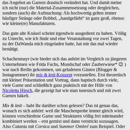
das Angebot an Garnen drastisch verändert hat. Und damit meine
ich nicht (nur) die Material-Zusammensetzung oder dergleichen,
sondern (auch) die Aufmachung: Als hochwertig gelten immer
häufiger Stränge oder Bobbel, „handgefärbt“ ist ganz groß, ebenso
wie kleine(re) Manufakturen.
Das gute alte Knäuel scheint irgendwie ausgedient zu haben. Völlig
zu Unrecht, wie ich finde und eine Veranstaltung vor zwei Tagen,
zu der DaWanda mich eingeladen hatte, hat mir das mal wieder
bestätigt.
Schachenmayr (wie bieder sich das anhört im Vergleich zu jüngeren
Unternehmen wie Frida Fuchs, Mondschaf oder Zauberwiese* 😉 )
war nach Berlin gekommen, um geladenen Gästen (Blogger &
Instagrammer) ihr
mix & knit
-Konzept
vorzustellen. Erst theoretisch
mit kleiner Präsentation und Vortrag, dann haptisch durch viele,
viele Garne und schließlich ganz praktisch mit der Hilfe von
Nicoletta Hirsch
, die gezeigt hat wie man tunesisch und mit zwei
Garnen häkelt.
Mix & knit
– habt Ihr darüber schon gelesen? Das ist genau das,
wonach es sich anhört: weil die Maschenprobe immer gleich wird,
können verschiedene Garne und Strukturen völlig frei miteinander
kombiniert werden – erst gemixt und dann verstrickt sozusagen.
Also
Catania
mit
Corsica
und
Summer Ombré
zum Beispiel. Oder