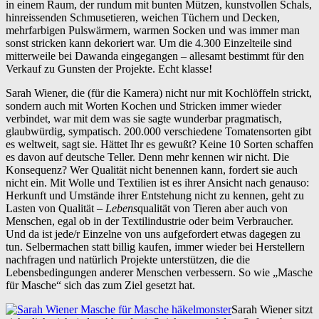
in einem Raum, der rundum mit bunten Mützen, kunstvollen Schals,
hinreissenden Schmusetieren, weichen Tüchern und Decken,
mehrfarbigen Pulswärmern, warmen Socken und was immer man
sonst stricken kann dekoriert war. Um die 4.300 Einzelteile sind
mitterweile bei Dawanda eingegangen – allesamt bestimmt für den
Verkauf zu Gunsten der Projekte. Echt klasse!
Sarah Wiener, die (für die Kamera) nicht nur mit Kochlöffeln strickt,
sondern auch mit Worten Kochen und Stricken immer wieder
verbindet, war mit dem was sie sagte wunderbar pragmatisch,
glaubwürdig, sympatisch. 200.000 verschiedene Tomatensorten gibt
es weltweit, sagt sie. Hättet Ihr es gewußt? Keine 10 Sorten schaffen
es davon auf deutsche Teller. Denn mehr kennen wir nicht. Die
Konsequenz? Wer Qualität nicht benennen kann, fordert sie auch
nicht ein. Mit Wolle und Textilien ist es ihrer Ansicht nach genauso:
Herkunft und Umstände ihrer Entstehung nicht zu kennen, geht zu
Lasten von Qualität –
Lebens
qualität von Tieren aber auch von
Menschen, egal ob in der Textilindustrie oder beim Verbraucher.
Und da ist jede/r Einzelne von uns aufgefordert etwas dagegen zu
tun. Selbermachen statt billig kaufen, immer wieder bei Herstellern
nachfragen und natürlich Projekte unterstützen, die die
Lebensbedingungen anderer Menschen verbessern. So wie „Masche
für Masche“ sich das zum Ziel gesetzt hat.
Sarah Wiener sitzt