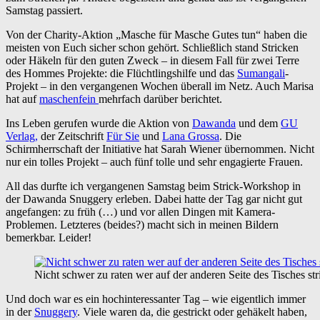
Samstag passiert.
Von der Charity-Aktion „Masche für Masche Gutes tun“ haben die
meisten von Euch sicher schon gehört. Schließlich stand Stricken
oder Häkeln für den guten Zweck – in diesem Fall für zwei Terre
des Hommes Projekte: die Flüchtlingshilfe und das
Sumangali
-
Projekt – in den vergangenen Wochen überall im Netz. Auch Marisa
hat auf
maschenfein
mehrfach darüber berichtet.
Ins Leben gerufen wurde die Aktion von
Dawanda
und dem
GU
Verlag,
der Zeitschrift
Für Sie
und
Lana Grossa
. Die
Schirmherrschaft der Initiative hat Sarah Wiener übernommen. Nicht
nur ein tolles Projekt – auch fünf tolle und sehr engagierte Frauen.
All das durfte ich vergangenen Samstag beim Strick-Workshop in
der Dawanda Snuggery erleben. Dabei hatte der Tag gar nicht gut
angefangen: zu früh (…) und vor allen Dingen mit Kamera-
Problemen. Letzteres (beides?) macht sich in meinen Bildern
bemerkbar. Leider!
Nicht schwer zu raten wer auf der anderen Seite des Tisches str
Und doch war es ein hochinteressanter Tag – wie eigentlich immer
in der
Snuggery
. Viele waren da, die gestrickt oder gehäkelt haben,