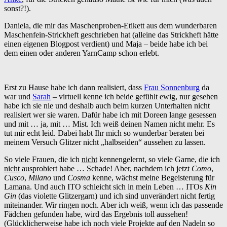
sonst?!).
Daniela, die mir das Maschenproben-Etikett aus dem wunderbaren
Maschenfein-Strickheft geschrieben hat (alleine das Strickheft hätte
einen eigenen Blogpost verdient) und Maja – beide habe ich bei
dem einen oder anderen YarnCamp schon erlebt.
Erst zu Hause habe ich dann realisiert, dass
Frau Sonnenburg
da
war und
Sarah
– virtuell kenne ich beide gefühlt ewig, nur gesehen
habe ich sie nie und deshalb auch beim kurzen Unterhalten nicht
realisiert wer sie waren. Dafür habe ich mit Doreen lange gesessen
und mit … ja, mit … Mist. Ich weiß deinen Namen nicht mehr. Es
tut mir echt leid. Dabei habt Ihr mich so wunderbar beraten bei
meinem Versuch Glitzer nicht „halbseiden“ aussehen zu lassen.
So viele Frauen, die ich
nicht
kennengelernt, so viele Garne, die ich
nicht
ausprobiert habe … Schade! Aber, nachdem ich jetzt
Como
,
Cusco
,
Milano
und
Cosma
kenne, wächst meine Begeisterung für
Lamana. Und auch ITO schleicht sich in mein Leben … ITOs
Kin
Gin
(das violette Glitzergarn) und ich sind unverändert nicht fertig
miteinander. Wir ringen noch. Aber ich weiß, wenn ich das passende
Fädchen gefunden habe, wird das Ergebnis toll aussehen!
(Glücklicherweise habe ich noch viele Projekte auf den Nadeln so