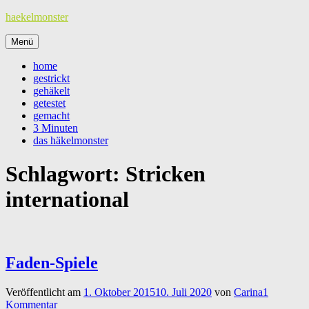
Zum
haekelmonster
Inhalt
springen
Menü
home
gestrickt
gehäkelt
getestet
gemacht
3 Minuten
das häkelmonster
Schlagwort:
Stricken
international
Faden-Spiele
Veröffentlicht am
1. Oktober 2015
10. Juli 2020
von
Carina
1
Kommentar