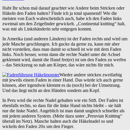
Habt Ihr schon mal darauf geachtet wie Andere beim Stricken oder
Häkeln den Faden halten? Finde ich ja total spannend! Wie die
meisten von Euch wahrscheinlich auch, habe ich den Faden links
zweimal um den Zeigefinder gewickelt. „Continental knitting“ halt,
was mir als Linkshänderin sehr entgegen kommt.
In Amerika (und anderen Ländern) ist der Faden rechts und wird um
jede Masche geschlungen. Ich gucke da gerne zu, kann mir aber
nicht vorstellen, dass man damit so schnell ist wie mit dem Faden
links. Noch besser, wenn dann die rechte Nadel unter die Achsel
geklemmt wird, damit die Hand frei(er) ist um den Faden zu werfen
– das Strickzeug so nah am Körper, das wäre nichts für mich.
Wieder andere stricken zweifarbig
mit jeweils einem Faden in einer Hand. Das würde ich auch gerne
können, aber irgendwie klemmt es da (noch) bei der Umsetzung.
Und das liegt nicht an den Händen sondern am Kopf.
In Peru wird die rechte Nadel gehalten wie ein Stift. Der Faden ist
ebenfalls rechts, so dass für die linke Hand nichts bleibt – sie hält
nur die linke Nadel. Angeblich ist man damit ungleich schneller als
mit jedem anderen System. (Mehr dazu unter „Peruvian Knitting“
überall im Netz). Manche halten auch die Häkelnadel so und
wickeln den Faden 20x um den Finger.