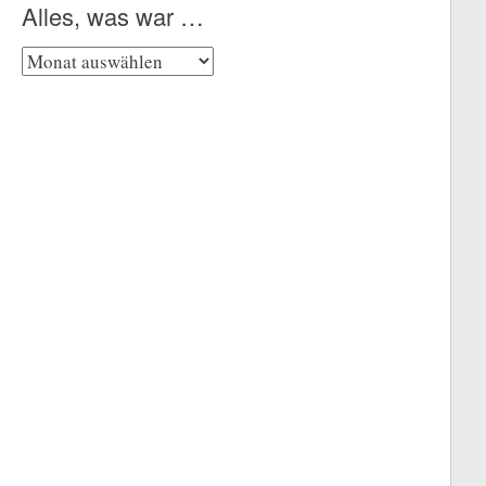
Alles, was war …
Alles,
was
war
…