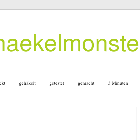
haekelmonste
ckt
gehäkelt
getestet
gemacht
3 Minuten