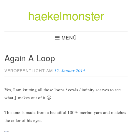
haekelmonster
Zum
Inhalt
springen
MENÜ
Again A Loop
12. Januar 2014
VERÖFFENTLICHT AM
Yes, I am knitting all those loops / cowls / infinity scarves to see
J
what
makes out of it 🙂
This one is made from a beautiful 100% merino yarn and matches
the color of his eyes.