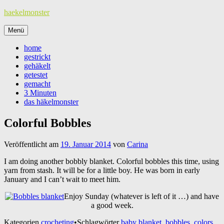
Zum
haekelmonster
Inhalt
springen
Menü
home
gestrickt
gehäkelt
getestet
gemacht
3 Minuten
das häkelmonster
Colorful Bobbles
Veröffentlicht am
19. Januar 2014
von
Carina
I am doing another bobbly blanket. Colorful bobbles this time, using
yarn from stash. It will be for a little boy. He was born in early
January and I can’t wait to meet him.
Enjoy Sunday (whatever is left of it …) and have
a good week.
Kategorien
crocheting
•
Schlagwörter
baby blanket
,
bobbles
,
colors