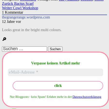
Beitragsnavigation
Zurück
Bactus Scarf
Weiter
Cowl Workshop
1
Kommentar
thegrangerange.wordpress.com
12 Jahre vor
Looks great in the bright multi colours.
🔎
Suchen
nach:
Verpasse keinen Artikel mehr
Nur Blogposts - kein Spam!
Erfahre mehr in der
Datenschutzerklärung