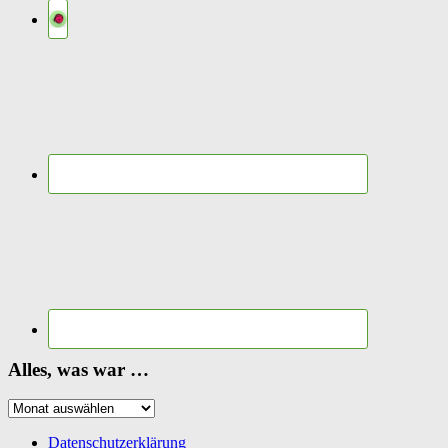
Alles, was war …
Alles,
was
war
Datenschutzerklärung