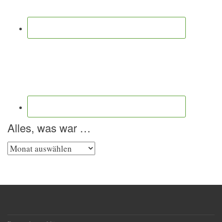
Alles, was war …
Alles,
was
war
…