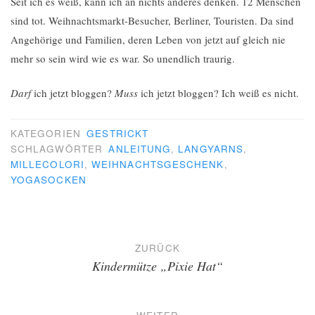
Seit ich es weiß, kann ich an nichts anderes denken. 12 Menschen
sind tot. Weihnachtsmarkt-Besucher, Berliner, Touristen. Da sind
Angehörige und Familien, deren Leben von jetzt auf gleich nie
mehr so sein wird wie es war. So unendlich traurig.
Darf
ich jetzt bloggen?
Muss
ich jetzt bloggen? Ich weiß es nicht.
KATEGORIEN
GESTRICKT
SCHLAGWÖRTER
ANLEITUNG
,
LANGYARNS
,
MILLECOLORI
,
WEIHNACHTSGESCHENK
,
YOGASOCKEN
Beitragsnavigation
ZURÜCK
Kindermütze „Pixie Hat“