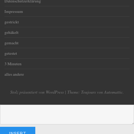
Datenschutzerklärung
Impressum
gestrickt
gehäkelt
gemacht
getestet
3 Minuten
alles andere
Stolz präsentiert von WordPress
|
Theme: Toujours von
Automattic
.
INSERT