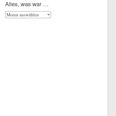
Alles, was war …
Alles,
was
war
…