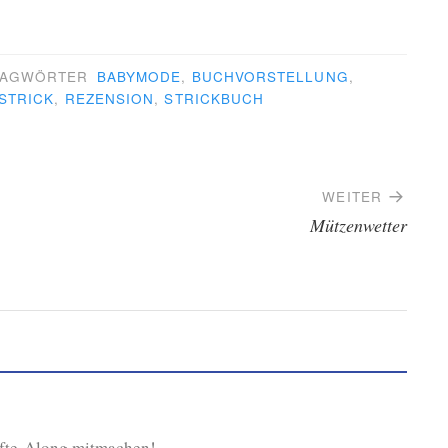
LAGWÖRTER
BABYMODE
,
BUCHVORSTELLUNG
,
STRICK
,
REZENSION
,
STRICKBUCH
WEITER
Mützenwetter
Kofte-Along mitmachen!