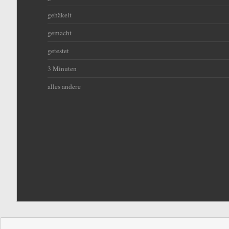
gehäkelt
gemacht
getestet
3 Minuten
alles andere