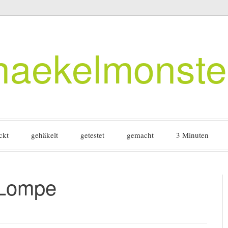
haekelmonste
ckt
gehäkelt
getestet
gemacht
3 Minuten
eLompe