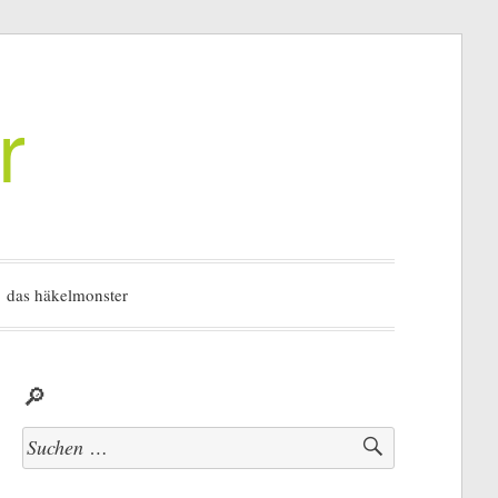
r
das häkelmonster
🔎
Suchen
nach: