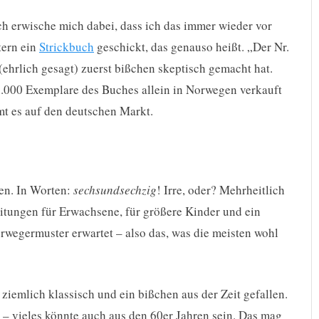
 erwische mich dabei, dass ich das immer wieder vor
tern ein
Strickbuch
geschickt, das genauso heißt. „Der Nr.
(ehrlich gesagt) zuerst bißchen skeptisch gemacht hat.
5.000 Exemplare des Buches allein in Norwegen verkauft
mt es auf den deutschen Markt.
en. In Worten:
sechsundsechzig
! Irre, oder? Mehrheitlich
eitungen für Erwachsene, für größere Kinder und ein
wegermuster erwartet – also das, was die meisten wohl
es ziemlich klassisch und ein bißchen aus der Zeit gefallen.
– vieles könnte auch aus den 60er Jahren sein. Das mag