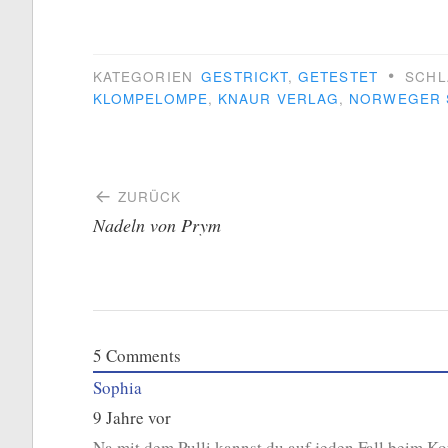
•
KATEGORIEN
GESTRICKT
,
GETESTET
SCH
KLOMPELOMPE
,
KNAUR VERLAG
,
NORWEGER 
Beitragsnavigation
ZURÜCK
Nadeln von Prym
5
Comments
Sophia
9 Jahre vor
Na mit dem Pulli kannst du auf jeden Fall beim 