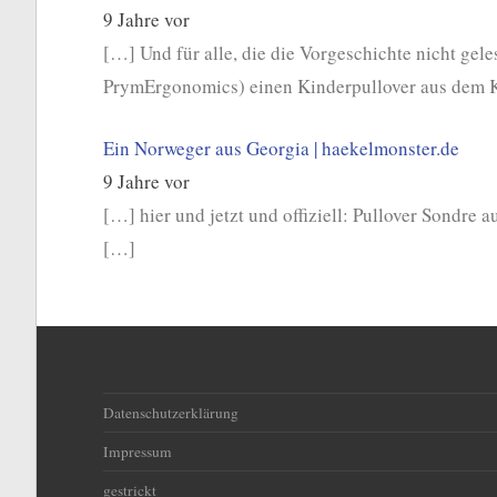
9 Jahre vor
[…] Und für alle, die die Vorgeschichte nicht gel
PrymErgonomics) einen Kinderpullover aus dem
Ein Norweger aus Georgia | haekelmonster.de
9 Jahre vor
[…] hier und jetzt und offiziell: Pullover Sondr
[…]
Datenschutzerklärung
Impressum
gestrickt