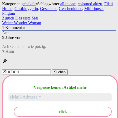
Kategorien
gehäkelt
•
Schlagwörter
all in one
,
coloured akizu
,
Filati
Home
,
Gastbloggerin
,
Geschenk
,
Geschenkidee
,
MItbringsel
,
Pinguin
Beitragsnavigation
Zurück
Das erste Mal
Weiter
Wonder Woman
1
Kommentar
Anni
5 Jahre vor
Ach Gottchen, wie putzig.
♥️ Anni
🔎
Suchen
nach:
Verpasse keinen Artikel mehr