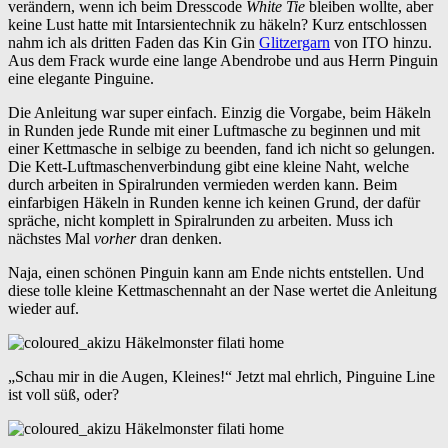
verändern, wenn ich beim Dresscode
White Tie
bleiben wollte, aber
keine Lust hatte mit Intarsientechnik zu häkeln? Kurz entschlossen
nahm ich als dritten Faden das Kin Gin
Glitzergarn
von ITO hinzu.
Aus dem Frack wurde eine lange Abendrobe und aus Herrn Pinguin
eine elegante Pinguine.
Die Anleitung war super einfach. Einzig die Vorgabe, beim Häkeln
in Runden jede Runde mit einer Luftmasche zu beginnen und mit
einer Kettmasche in selbige zu beenden, fand ich nicht so gelungen.
Die Kett-Luftmaschenverbindung gibt eine kleine Naht, welche
durch arbeiten in Spiralrunden vermieden werden kann. Beim
einfarbigen Häkeln in Runden kenne ich keinen Grund, der dafür
spräche, nicht komplett in Spiralrunden zu arbeiten. Muss ich
nächstes Mal
vorher
dran denken.
Naja, einen schönen Pinguin kann am Ende nichts entstellen. Und
diese tolle kleine Kettmaschennaht an der Nase wertet die Anleitung
wieder auf.
„Schau mir in die Augen, Kleines!“ Jetzt mal ehrlich, Pinguine Line
ist voll süß, oder?