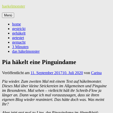
Zum
haekelmonster
Inhalt
springen
Menü
home
gestrickt
gehäkelt
getestet
gemacht
3 Minuten
das häkelmonster
Pia häkelt eine Pinguindame
Veröffentlicht am
11. September 2017
10. Juli 2020
von
Carina
Pia wieder. Zum zweiten Mal mit einem Text auf häkelmonster.
Dieses Mal über kleine Strickereien im Allgemeinen und Pinguine
im Besonderen. Mal sehen – vielleicht hält ihr Schreib-Flow ja
länger an. Dann wage ich mal vorauszusagen, dass sie ihren
eigenen Blog wieder reanimiert. Das hätte doch was. Was meint
Ihr?
Aber jetzt erst mal zu Line, der Pinguindame im Abendkleid: