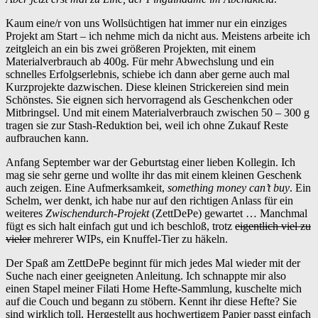
Kaum eine/r von uns Wollsüchtigen hat immer nur ein einziges
Projekt am Start – ich nehme mich da nicht aus. Meistens arbeite ich
zeitgleich an ein bis zwei größeren Projekten, mit einem
Materialverbrauch ab 400g. Für mehr Abwechslung und ein
schnelles Erfolgserlebnis, schiebe ich dann aber gerne auch mal
Kurzprojekte dazwischen. Diese kleinen Strickereien sind mein
Schönstes. Sie eignen sich hervorragend als Geschenkchen oder
Mitbringsel. Und mit einem Materialverbrauch zwischen 50 – 300 g
tragen sie zur Stash-Reduktion bei, weil ich ohne Zukauf Reste
aufbrauchen kann.
Anfang September war der Geburtstag einer lieben Kollegin. Ich
mag sie sehr gerne und wollte ihr das mit einem kleinen Geschenk
auch zeigen. Eine Aufmerksamkeit,
something money can’t buy
. Ein
Schelm, wer denkt, ich habe nur auf den richtigen Anlass für ein
weiteres
Zwischendurch-Projekt
(ZettDePe) gewartet … Manchmal
fügt es sich halt einfach gut und ich beschloß, trotz
eigentlich viel zu
vieler
mehrerer WIPs, ein Knuffel-Tier zu häkeln.
Der Spaß am ZettDePe beginnt für mich jedes Mal wieder mit der
Suche nach einer geeigneten Anleitung. Ich schnappte mir also
einen Stapel meiner Filati Home Hefte-Sammlung, kuschelte mich
auf die Couch und begann zu stöbern. Kennt ihr diese Hefte? Sie
sind wirklich toll. Hergestellt aus hochwertigem Papier passt einfach