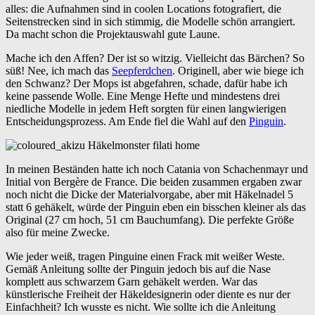
alles: die Aufnahmen sind in coolen Locations fotografiert, die
Seitenstrecken sind in sich stimmig, die Modelle schön arrangiert.
Da macht schon die Projektauswahl gute Laune.
Mache ich den Affen? Der ist so witzig. Vielleicht das Bärchen? So
süß! Nee, ich mach das
Seepferdchen
. Originell, aber wie biege ich
den Schwanz? Der Mops ist abgefahren, schade, dafür habe ich
keine passende Wolle. Eine Menge Hefte und mindestens drei
niedliche Modelle in jedem Heft sorgten für einen langwierigen
Entscheidungsprozess. Am Ende fiel die Wahl auf den
Pinguin
.
In meinen Beständen hatte ich noch Catania von Schachenmayr und
Initial von Bergère de France. Die beiden zusammen ergaben zwar
noch nicht die Dicke der Materialvorgabe, aber mit Häkelnadel 5
statt 6 gehäkelt, würde der Pinguin eben ein bisschen kleiner als das
Original (27 cm hoch, 51 cm Bauchumfang). Die perfekte Größe
also für meine Zwecke.
Wie jeder weiß, tragen Pinguine einen Frack mit weißer Weste.
Gemäß Anleitung sollte der Pinguin jedoch bis auf die Nase
komplett aus schwarzem Garn gehäkelt werden. War das
künstlerische Freiheit der Häkeldesignerin oder diente es nur der
Einfachheit? Ich wusste es nicht. Wie sollte ich die Anleitung