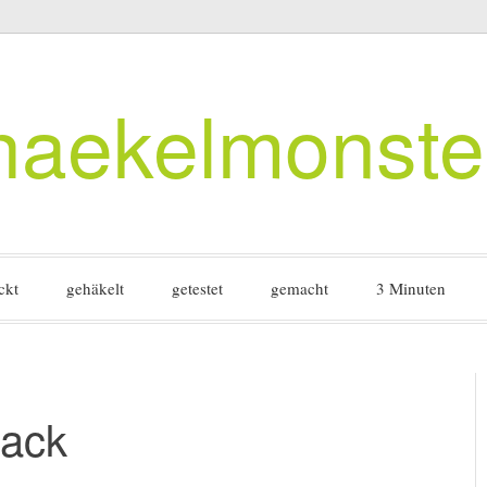
haekelmonste
ckt
gehäkelt
getestet
gemacht
3 Minuten
lack