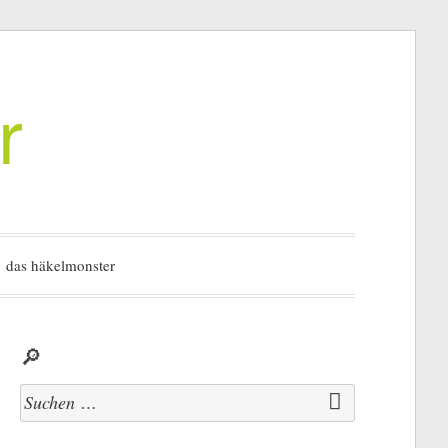
r
das häkelmonster
🔎
Suchen
nach: