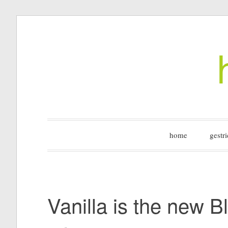
Zum
Inhalt
springen
home
gestri
Vanilla is the new B