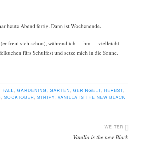
aar heute Abend fertig. Dann ist Wochenende.
er freut sich schon), während ich … hm … vielleicht
elkuchen fürs Schulfest und setze mich in die Sonne.
R
FALL
,
GARDENING
,
GARTEN
,
GERINGELT
,
HERBST
,
S
,
SOCKTOBER
,
STRIPY
,
VANILLA IS THE NEW BLACK
WEITER
Vanilla is the new Black