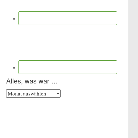
Alles, was war …
Alles,
was
war
…