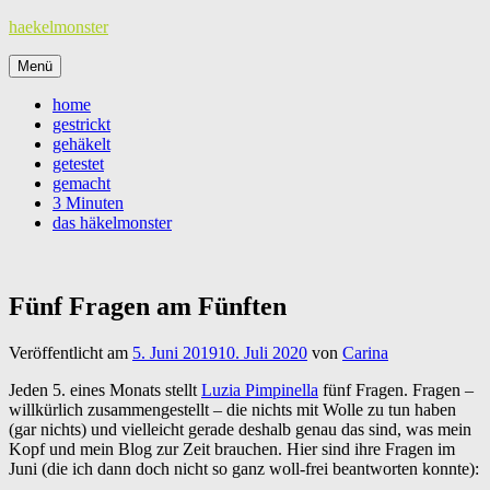
Zum
haekelmonster
Inhalt
springen
Menü
home
gestrickt
gehäkelt
getestet
gemacht
3 Minuten
das häkelmonster
Fünf Fragen am Fünften
Veröffentlicht am
5. Juni 2019
10. Juli 2020
von
Carina
Jeden 5. eines Monats stellt
Luzia Pimpinella
fünf Fragen. Fragen –
willkürlich zusammengestellt – die nichts mit Wolle zu tun haben
(gar nichts) und vielleicht gerade deshalb genau das sind, was mein
Kopf und mein Blog zur Zeit brauchen. Hier sind ihre Fragen im
Juni (die ich dann doch nicht so ganz woll-frei beantworten konnte):