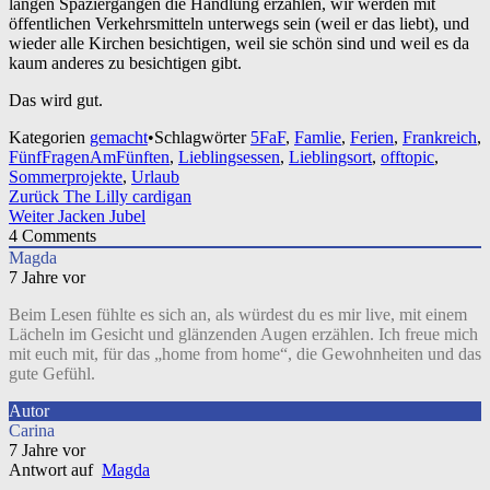
langen Spaziergängen die Handlung erzählen, wir werden mit
öffentlichen Verkehrsmitteln unterwegs sein (weil er das liebt), und
wieder alle Kirchen besichtigen, weil sie schön sind und weil es da
kaum anderes zu besichtigen gibt.
Das wird gut.
Kategorien
gemacht
•
Schlagwörter
5FaF
,
Famlie
,
Ferien
,
Frankreich
,
FünfFragenAmFünften
,
Lieblingsessen
,
Lieblingsort
,
offtopic
,
Sommerprojekte
,
Urlaub
Beitragsnavigation
Zurück
The Lilly cardigan
Weiter
Jacken Jubel
4
Comments
Magda
7 Jahre vor
Beim Lesen fühlte es sich an, als würdest du es mir live, mit einem
Lächeln im Gesicht und glänzenden Augen erzählen. Ich freue mich
mit euch mit, für das „home from home“, die Gewohnheiten und das
gute Gefühl.
Autor
Carina
7 Jahre vor
Antwort auf
Magda