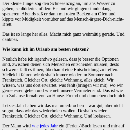
Der kleine Junge zog den Schneeanzug an, um ans Wasser zu
gehen, schlidderte auf dem Eis und wir gingen stundenlang
spazieren. Abends saß er dann mit roten Backen am Ofen und
kippte vor Müdigkeit vornüber auf das Mensch-ärgere-Dich-nicht-
Brett.
Das ist so lange her alles. Macht mich ganz wehmütig gerade. Und
dankbar.
Wie kann ich im Urlaub am besten relaxen?
Neulich habe ich irgendwo gelesen, dass je besser die Op­tionen
sind, zwischen denen sich Menschen entscheiden müssen, des­to
schwerer fällt es ihnen, überhaupt eine Entscheidung zu treffen.
Vielleicht fahren wir deshalb immer wieder im Sommer nach
Frankreich. Gleicher Ort, gleiche Wohnung, alles gleich. Wir
wissen, was uns dort erwartet, was fehlt (bringen wir mit), wo wir
gerne essen gehen und wie nett unsere Vermieter sind. Das ist wie
ein Zuhause fernab von zu Hause. Fremd und dann eben doch nicht.
Letztes Jahr haben wir das mal unterbrochen – war gut, aber nicht
so gut, dass wir das wiederholen wollen. Deshalb wieder
Frankreich. Gleicher Ort, gleiche Wohnung. Und loslassen.
Der Mann wird
wie jedes Jahr
ein (Ferien-)Buch lesen und mir auf