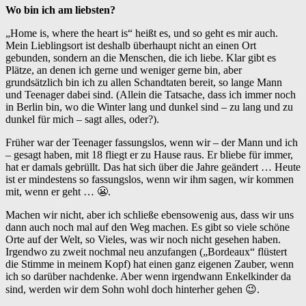
Wo bin ich am liebsten?
„Home is, where the heart is“ heißt es, und so geht es mir auch.
Mein Lieblingsort ist deshalb überhaupt nicht an einen Ort
gebunden, sondern an die Menschen, die ich liebe. Klar gibt es
Plätze, an denen ich gerne und weniger gerne bin, aber
grundsätzlich bin ich zu allen Schandtaten bereit, so lange Mann
und Teenager dabei sind. (Allein die Tatsache, dass ich immer noch
in Berlin bin, wo die Winter lang und dunkel sind – zu lang und zu
dunkel für mich – sagt alles, oder?).
Früher war der Teenager fassungslos, wenn wir – der Mann und ich
– gesagt haben, mit 18 fliegt er zu Hause raus. Er bliebe für immer,
hat er damals gebrüllt. Das hat sich über die Jahre geändert … Heute
ist er mindestens so fassungslos, wenn wir ihm sagen, wir kommen
mit, wenn er geht … 😬.
Machen wir nicht, aber ich schließe ebensowenig aus, dass wir uns
dann auch noch mal auf den Weg machen. Es gibt so viele schöne
Orte auf der Welt, so Vieles, was wir noch nicht gesehen haben.
Irgendwo zu zweit nochmal neu anzufangen („Bordeaux“ flüstert
die Stimme in meinem Kopf) hat einen ganz eigenen Zauber, wenn
ich so darüber nachdenke. Aber wenn irgendwann Enkelkinder da
sind, werden wir dem Sohn wohl doch hinterher gehen 😉.