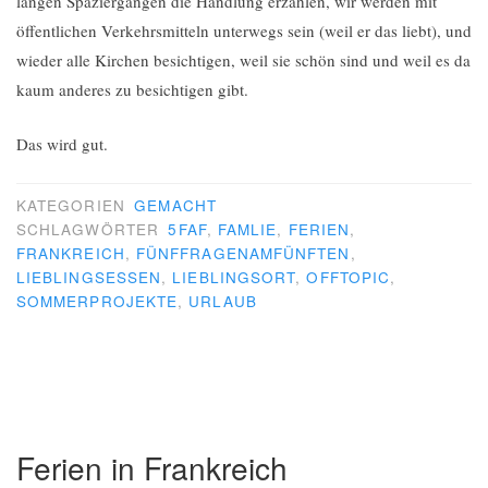
langen Spaziergängen die Handlung erzählen, wir werden mit
öffentlichen Verkehrsmitteln unterwegs sein (weil er das liebt), und
wieder alle Kirchen besichtigen, weil sie schön sind und weil es da
kaum anderes zu besichtigen gibt.
Das wird gut.
KATEGORIEN
GEMACHT
SCHLAGWÖRTER
5FAF
,
FAMLIE
,
FERIEN
,
FRANKREICH
,
FÜNFFRAGENAMFÜNFTEN
,
LIEBLINGSESSEN
,
LIEBLINGSORT
,
OFFTOPIC
,
SOMMERPROJEKTE
,
URLAUB
Ferien in Frankreich