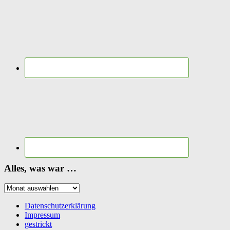
Alles, was war …
Alles,
was
war
Datenschutzerklärung
…
Impressum
gestrickt