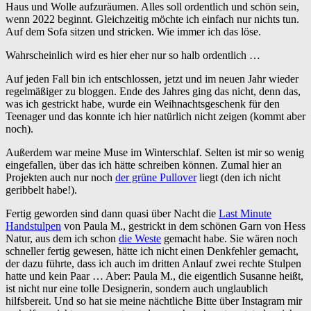
Haus und Wolle aufzuräumen. Alles soll ordentlich und schön sein,
wenn 2022 beginnt. Gleichzeitig möchte ich einfach nur nichts tun.
Auf dem Sofa sitzen und stricken. Wie immer ich das löse.
Wahrscheinlich wird es hier eher nur so halb ordentlich …
Auf jeden Fall bin ich entschlossen, jetzt und im neuen Jahr wieder
regelmäßiger zu bloggen. Ende des Jahres ging das nicht, denn das,
was ich gestrickt habe, wurde ein Weihnachtsgeschenk für den
Teenager und das konnte ich hier natürlich nicht zeigen (kommt aber
noch).
Außerdem war meine Muse im Winterschlaf. Selten ist mir so wenig
eingefallen, über das ich hätte schreiben können. Zumal hier an
Projekten auch nur noch
der grüne Pullover
liegt (den ich nicht
geribbelt habe!).
Fertig geworden sind dann quasi über Nacht die
Last Minute
Handstulpen
von Paula M., gestrickt in dem schönen Garn von Hess
Natur, aus dem ich schon
die Weste
gemacht habe. Sie wären noch
schneller fertig gewesen, hätte ich nicht einen Denkfehler gemacht,
der dazu führte, dass ich auch im dritten Anlauf zwei rechte Stulpen
hatte und kein Paar … Aber: Paula M., die eigentlich Susanne heißt,
ist nicht nur eine tolle Designerin, sondern auch unglaublich
hilfsbereit. Und so hat sie meine nächtliche Bitte über Instagram mir