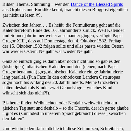
Bilder, Thema, Stimmung – wer den
Dance of the Blessed Spirits
aus Orpheus und Euridike kennt, braucht diesen Blogpost eigentlich
gar nicht zu lesen 😉.
Zwischen den Jahren … Es heißt, die Formulierung geht auf die
Kalenderreform Ende des 16. Jahrhunderts zurück. Weil Kalender-
und Sonnenjahr immer weiter auseinander gingen, verfügte Papst
Gregor XIII., dass auf Donnerstag, den 4. Oktober 1582, Freitag,
der 15. Oktober 1582 folgen sollte und alles passte wieder. Ostern
war wieder Ostern. Neujahr war wieder Neujahr.
Ganz so einfach ging es dann aber doch nicht und so gab es den
(bisherigen) julianischen Kalender und den (neuen, nach Papst
Gregor benannten) gregorianischen Kalender einige Jahrhunderte
lang parallel. (Fun Fact: In den orthodoxen Ländern Osteuropas
sogar noch bis Anfang des 20. Jahrhunderts. Meine Großeltern
hatten deshalb als Kinder zwei Geburtstage – welches Kind
wünscht sich das nicht?!).
Bis heute finden Weihnachten oder Neujahr weltweit nicht am
gleichen Tag statt und deshalb – so die Theorie, der ich gerne glaube
– gibt es (zumindest in unserem Sprachgebrauch) dieses „zwischen
den Jahren“.
Und wie in jedem Jahr möchte ich diese Zeit nutzen, Schreibtisch,