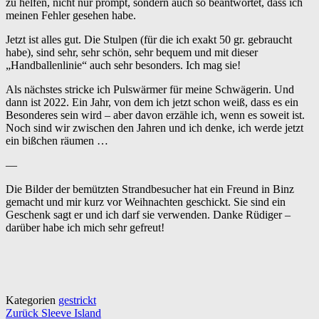
zu helfen, nicht nur prompt, sondern auch so beantwortet, dass ich
meinen Fehler gesehen habe.
Jetzt ist alles gut. Die Stulpen (für die ich exakt 50 gr. gebraucht
habe), sind sehr, sehr schön, sehr bequem und mit dieser
„Handballenlinie“ auch sehr besonders. Ich mag sie!
Als nächstes stricke ich Pulswärmer für meine Schwägerin. Und
dann ist 2022. Ein Jahr, von dem ich jetzt schon weiß, dass es ein
Besonderes sein wird – aber davon erzähle ich, wenn es soweit ist.
Noch sind wir zwischen den Jahren und ich denke, ich werde jetzt
ein bißchen räumen …
—
Die Bilder der bemützten Strandbesucher hat ein Freund in Binz
gemacht und mir kurz vor Weihnachten geschickt. Sie sind ein
Geschenk sagt er und ich darf sie verwenden. Danke Rüdiger –
darüber habe ich mich sehr gefreut!
Kategorien
gestrickt
Beitragsnavigation
Zurück
Sleeve Island