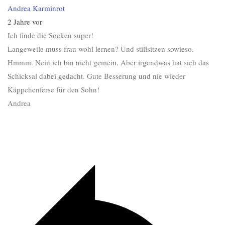
Andrea Karminrot
2 Jahre vor
Ich finde die Socken super!
Langeweile muss frau wohl lernen? Und stillsitzen sowieso.
Hmmm. Nein ich bin nicht gemein. Aber irgendwas hat sich das
Schicksal dabei gedacht. Gute Besserung und nie wieder
Käppchenferse für den Sohn!
Andrea