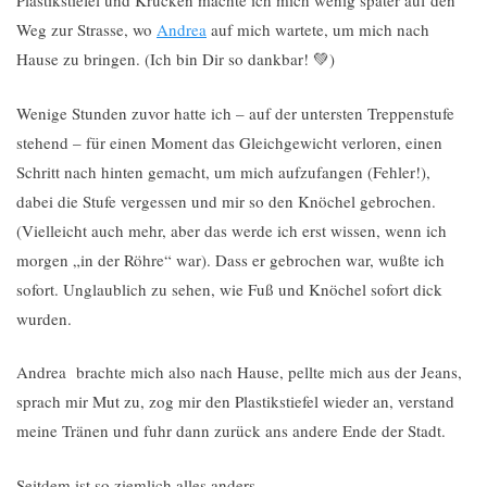
Plastikstiefel und Krücken machte ich mich wenig später auf den
Weg zur Strasse, wo
Andrea
auf mich wartete, um mich nach
Hause zu bringen. (Ich bin Dir so dankbar! 💚)
Wenige Stunden zuvor hatte ich – auf der untersten Treppenstufe
stehend – für einen Moment das Gleichgewicht verloren, einen
Schritt nach hinten gemacht, um mich aufzufangen (Fehler!),
dabei die Stufe vergessen und mir so den Knöchel gebrochen.
(Vielleicht auch mehr, aber das werde ich erst wissen, wenn ich
morgen „in der Röhre“ war). Dass er gebrochen war, wußte ich
sofort. Unglaublich zu sehen, wie Fuß und Knöchel sofort dick
wurden.
Andrea brachte mich also nach Hause, pellte mich aus der Jeans,
sprach mir Mut zu, zog mir den Plastikstiefel wieder an, verstand
meine Tränen und fuhr dann zurück ans andere Ende der Stadt.
Seitdem ist so ziemlich alles anders.