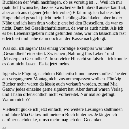
Buchladen der Wahl nachfragen, ob es vorrätig ist … Weil ich mir
(natürlich) wünsche, dass es zwischenzeitlich überall ausverkauft ist,
aber auch aus eigener (eher leidvoller) Erfahrung: ich habe es bei
Hugendubel gesucht (nicht mein Lieblings-Buchladen, aber in der
Nähe und ich kam dran vorbei): erst bei den Bestsellern, da war es
nicht. Dann bei Gesellschaftsliteratur, da war es auch nicht. Als ich
es bei Lebensratgebern nicht gefunden habe, war ich tatsächlich fast
erleichtert und habe dann doch an der Kasse nachgefragt.
Was soll ich sagen? Das einzig vorrätige Exemplar war unter
‚Gesundheit‘ einsortiert. Zwischen ‚Nahrung fürs Leben‘ und
‚Masterplan Gesundheit‘. In so vieler Hinsicht so falsch – ich konnte
es dort nicht lassen. Es ist jetzt meins.
Irgendwie Fügung, nachdem Büchertisch und ausverkauftes Theater
am vergangenen Montag nicht zusammenpassen wollten. Fünfzig
Bücher mehr wären da lässig auch verkauft worden, zumal Mia
Gatow jedes einzelne gerne signiert hat. Aber darauf waren Verlag
und Thalia offensichtlich nicht vorbereitet. Nur mal so gefragt:
Warum nicht??
Vielleicht gucke ich jetzt einfach, wo weitere Lesungen stattfinden
und fahre Mia Gatow mit meinem Buch hinterher. Je länger ich
darüber nachdenke, umso mehr mag ich den Gedanken.