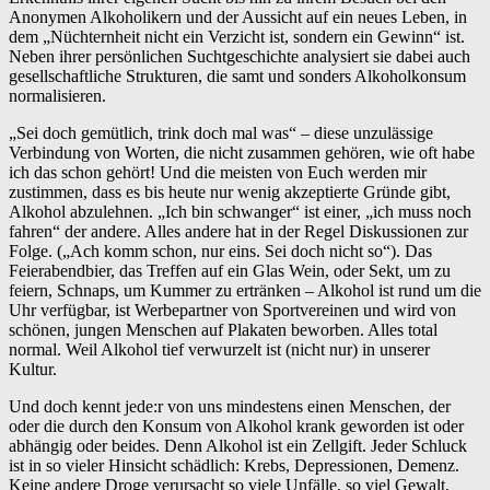
Anonymen Alkoholikern und der Aussicht auf ein neues Leben, in
dem „Nüchternheit nicht ein Verzicht ist, sondern ein Gewinn“ ist.
Neben ihrer persönlichen Suchtgeschichte analysiert sie dabei auch
gesellschaftliche Strukturen, die samt und sonders Alkoholkonsum
normalisieren.
„Sei doch gemütlich, trink doch mal was“ – diese unzulässige
Verbindung von Worten, die nicht zusammen gehören, wie oft habe
ich das schon gehört! Und die meisten von Euch werden mir
zustimmen, dass es bis heute nur wenig akzeptierte Gründe gibt,
Alkohol abzulehnen. „Ich bin schwanger“ ist einer, „ich muss noch
fahren“ der andere. Alles andere hat in der Regel Diskussionen zur
Folge. („Ach komm schon, nur eins. Sei doch nicht so“). Das
Feierabendbier, das Treffen auf ein Glas Wein, oder Sekt, um zu
feiern, Schnaps, um Kummer zu ertränken – Alkohol ist rund um die
Uhr verfügbar, ist Werbepartner von Sportvereinen und wird von
schönen, jungen Menschen auf Plakaten beworben. Alles total
normal. Weil Alkohol tief verwurzelt ist (nicht nur) in unserer
Kultur.
Und doch kennt jede:r von uns mindestens einen Menschen, der
oder die durch den Konsum von Alkohol krank geworden ist oder
abhängig oder beides. Denn Alkohol ist ein Zellgift. Jeder Schluck
ist in so vieler Hinsicht schädlich: Krebs, Depressionen, Demenz.
Keine andere Droge verursacht so viele Unfälle, so viel Gewalt,