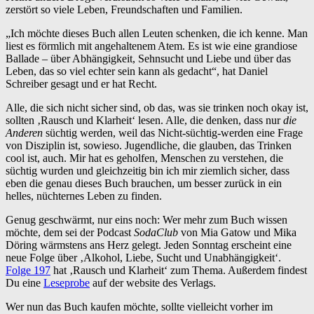
zerstört so viele Leben, Freundschaften und Familien.
„Ich möchte dieses Buch allen Leuten schenken, die ich kenne. Man
liest es förmlich mit angehaltenem Atem. Es ist wie eine grandiose
Ballade – über Abhängigkeit, Sehnsucht und Liebe und über das
Leben, das so viel echter sein kann als gedacht“, hat Daniel
Schreiber gesagt und er hat Recht.
Alle, die sich nicht sicher sind, ob das, was sie trinken noch okay ist,
sollten ‚Rausch und Klarheit‘ lesen. Alle, die denken, dass nur
die
Anderen
süchtig werden, weil das Nicht-süchtig-werden eine Frage
von Disziplin ist, sowieso. Jugendliche, die glauben, das Trinken
cool ist, auch. Mir hat es geholfen, Menschen zu verstehen, die
süchtig wurden und gleichzeitig bin ich mir ziemlich sicher, dass
eben die genau dieses Buch brauchen, um besser zurück in ein
helles, nüchternes Leben zu finden.
Genug geschwärmt, nur eins noch: Wer mehr zum Buch wissen
möchte, dem sei der Podcast
SodaClub
von Mia Gatow und Mika
Döring wärmstens ans Herz gelegt. Jeden Sonntag erscheint eine
neue Folge über ‚Alkohol, Liebe, Sucht und Unabhängigkeit‘.
Folge 197
hat ‚Rausch und Klarheit‘ zum Thema. Außerdem findest
Du eine
Leseprobe
auf der website des Verlags.
Wer nun das Buch kaufen möchte, sollte vielleicht vorher im