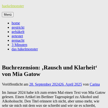
Zum
haekelmonster
Inhalt
springen
Menü
home
gestrickt
gehäkelt
getestet
gemacht
3 Minuten
das häkelmonster
Buchrezension: ‚Rausch und Klarheit‘
von Mia Gatow
Veröffentlicht am
28. September 2024
26. April 2025
von
Carina
Im Januar 2024 habe ich zum ersten Mal einen Text von Mia Gatow
gelesen. Einen Artikel im Berliner Tagesspiegel zu Alkohol und
Alkoholsucht. Den Titel erinnere ich nicht, aber umso mehr, wie
sehr sie mich mit dem
was
sie schreibt und
wie
sie es schreibt,