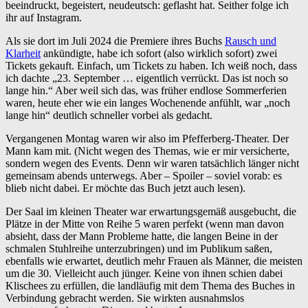
beeindruckt, begeistert, neudeutsch: geflasht hat. Seither folge ich
ihr auf Instagram.
Als sie dort im Juli 2024 die Premiere ihres Buchs
Rausch und
Klarheit
ankündigte, habe ich sofort (also wirklich sofort) zwei
Tickets gekauft. Einfach, um Tickets zu haben. Ich weiß noch, dass
ich dachte „23. September … eigentlich verrückt. Das ist noch so
lange hin.“ Aber weil sich das, was früher endlose Sommerferien
waren, heute eher wie ein langes Wochenende anfühlt, war „noch
lange hin“ deutlich schneller vorbei als gedacht.
Vergangenen Montag waren wir also im Pfefferberg-Theater. Der
Mann kam mit. (Nicht wegen des Themas, wie er mir versicherte,
sondern wegen des Events. Denn wir waren tatsächlich länger nicht
gemeinsam abends unterwegs. Aber – Spoiler – soviel vorab: es
blieb nicht dabei. Er möchte das Buch jetzt auch lesen).
Der Saal im kleinen Theater war erwartungsgemäß ausgebucht, die
Plätze in der Mitte von Reihe 5 waren perfekt (wenn man davon
absieht, dass der Mann Probleme hatte, die langen Beine in der
schmalen Stuhlreihe unterzubringen) und im Publikum saßen,
ebenfalls wie erwartet, deutlich mehr Frauen als Männer, die meisten
um die 30. Vielleicht auch jünger. Keine von ihnen schien dabei
Klischees zu erfüllen, die landläufig mit dem Thema des Buches in
Verbindung gebracht werden. Sie wirkten ausnahmslos