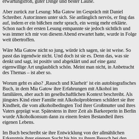
erwartungsfroh, guter Dinge und bester Laune.
Aber zurück zur Lesung: Mia Gatow im Gespräch mit Daniel
Schreiber. Autor:innen unter sich. Sie anfänglich nervös, er fing das
auf, indem er ein bißchen mehr sprach, ein wenig mehr erklärte.
Schon nach der ersten Lesung entspannte sie jedoch sichtlich und
was immer ich mir von diesem Abend erwartet hatte, wurde in Folge
weit übertroffen.
Wäre Mia Gatow nicht so jung, würde ich sagen, sie ist weise. So
passt das irgendwie nicht. Und doch ist sie es. Denn das, was sie
denkt und sagt, ist positiv und abgeklärt und auf eine ganz
eigenwillige Art unglaublich schön. Meint man nicht, in Anbetracht
des Themas – ist aber so.
Worum geht es also? ‚Rausch und Klarheit‘ ist ein autobiografisches
Buch, in dem Mia Gatow ihre Erfahrungen mit Alkohol im
familiären, aber auch im gesellschaftlichen Kontext beschreibt. Als
jüngstes Kind einer Familie mit Alkoholproblemen schildert sie ihre
Kindheit, die vom alkoholbedingten Tod ihrer Großmutter und ihres
Vaters geprägt war. Spätestens in ihrer Zeit als Barkeeperin in Berlin
wurde Alkoholkonsum dann zu einem festen Bestandteil ihres
eigenen Lebens.
Im Buch beschreibt sie ihre Entwicklung von der allmählichen
Erkenntnis ihrer eigenen Sucht bis hin zu ihrem Besuch bei den