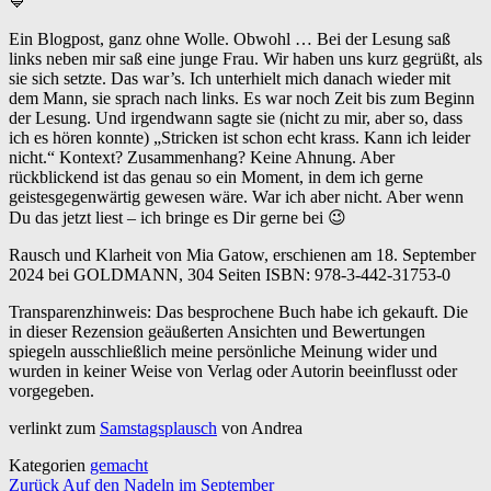
💙
Ein Blogpost, ganz ohne Wolle. Obwohl … Bei der Lesung saß
links neben mir saß eine junge Frau. Wir haben uns kurz gegrüßt, als
sie sich setzte. Das war’s. Ich unterhielt mich danach wieder mit
dem Mann, sie sprach nach links. Es war noch Zeit bis zum Beginn
der Lesung. Und irgendwann sagte sie (nicht zu mir, aber so, dass
ich es hören konnte) „Stricken ist schon echt krass. Kann ich leider
nicht.“ Kontext? Zusammenhang? Keine Ahnung. Aber
rückblickend ist das genau so ein Moment, in dem ich gerne
geistesgegenwärtig gewesen wäre. War ich aber nicht. Aber wenn
Du das jetzt liest – ich bringe es Dir gerne bei 😉
Rausch und Klarheit von Mia Gatow, erschienen am 18. September
2024 bei GOLDMANN, 304 Seiten ISBN: 978-3-442-31753-0
Transparenzhinweis: Das besprochene Buch habe ich gekauft. Die
in dieser Rezension geäußerten Ansichten und Bewertungen
spiegeln ausschließlich meine persönliche Meinung wider und
wurden in keiner Weise von Verlag oder Autorin beeinflusst oder
vorgegeben.
verlinkt zum
Samstagsplausch
von Andrea
Kategorien
gemacht
Beitragsnavigation
Zurück
Auf den Nadeln im September