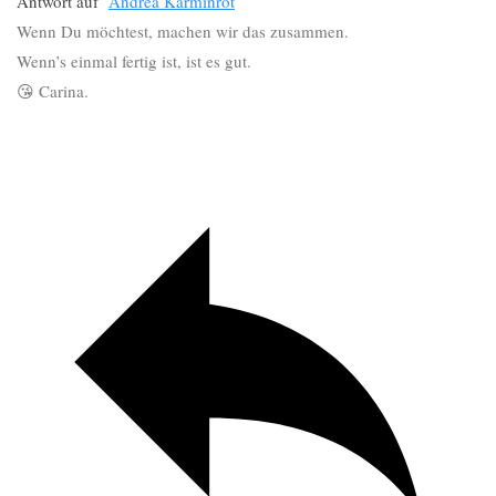
Antwort auf
Andrea Karminrot
Wenn Du möchtest, machen wir das zusammen.
Wenn’s einmal fertig ist, ist es gut.
😘 Carina.