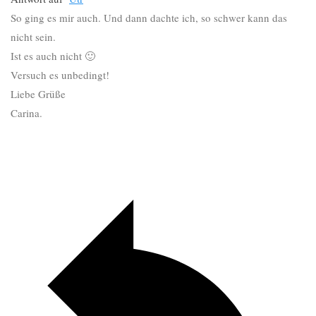
So ging es mir auch. Und dann dachte ich, so schwer kann das
nicht sein.
Ist es auch nicht 🙂
Versuch es unbedingt!
Liebe Grüße
Carina.