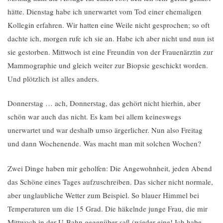
hätte. Dienstag habe ich unerwartet vom Tod einer ehemaligen
Kollegin erfahren. Wir hatten eine Weile nicht gesprochen; so oft
dachte ich, morgen rufe ich sie an. Habe ich aber nicht und nun ist
sie gestorben. Mittwoch ist eine Freundin von der Frauenärztin zur
Mammographie und gleich weiter zur Biopsie geschickt worden.
Und plötzlich ist alles anders.
Donnerstag … ach, Donnerstag, das gehört nicht hierhin, aber
schön war auch das nicht. Es kam bei allem keineswegs
unerwartet und war deshalb umso ärgerlicher. Nun also Freitag
und dann Wochenende. Was macht man mit solchen Wochen?
Zwei Dinge haben mir geholfen: Die Angewohnheit, jeden Abend
das Schöne eines Tages aufzuschreiben. Das sicher nicht normale,
aber unglaubliche Wetter zum Beispiel. So blauer Himmel bei
Temperaturen um die 15 Grad. Die häkelnde junge Frau, die mir
Mittwoch in der U-Bahn gegenüber saß (wieder eine! Ich habe