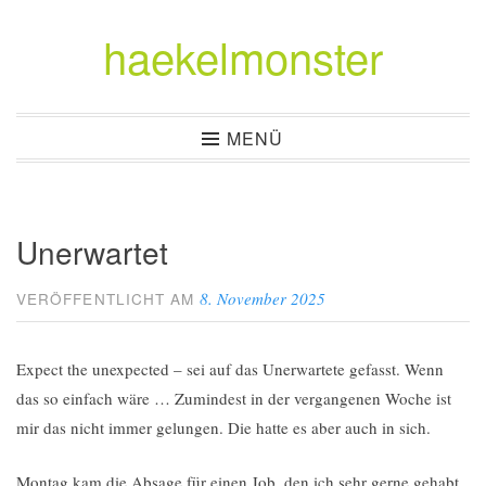
haekelmonster
Zum
Inhalt
springen
MENÜ
Unerwartet
8. November 2025
VERÖFFENTLICHT AM
Expect the unexpected – sei auf das Unerwartete gefasst. Wenn
das so einfach wäre … Zumindest in der vergangenen Woche ist
mir das nicht immer gelungen. Die hatte es aber auch in sich.
Montag kam die Absage für einen Job, den ich sehr gerne gehabt