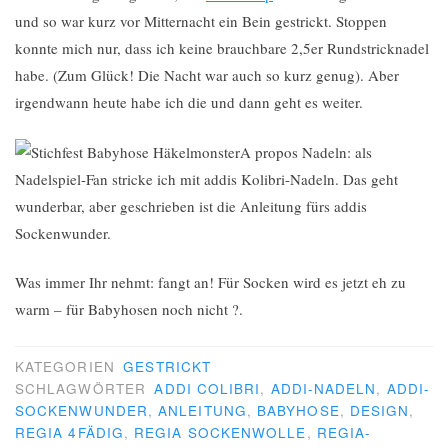
und so war kurz vor Mitternacht ein Bein gestrickt. Stoppen
konnte mich nur, dass ich keine brauchbare 2,5er Rundstricknadel
habe. (Zum Glück! Die Nacht war auch so kurz genug). Aber
irgendwann heute habe ich die und dann geht es weiter.
A propos Nadeln: als
Nadelspiel-Fan stricke ich mit addis Kolibri-Nadeln. Das geht
wunderbar, aber geschrieben ist die Anleitung fürs addis
Sockenwunder.
Was immer Ihr nehmt: fangt an! Für Socken wird es jetzt eh zu
warm – für Babyhosen noch nicht ?.
KATEGORIEN
GESTRICKT
SCHLAGWÖRTER
ADDI COLIBRI
,
ADDI-NADELN
,
ADDI-
SOCKENWUNDER
,
ANLEITUNG
,
BABYHOSE
,
DESIGN
,
REGIA 4FÄDIG
,
REGIA SOCKENWOLLE
,
REGIA-