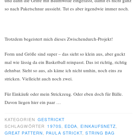
und dann die Griffe mit Baumwolle eingefasst, damit es nicht ganz
so nach Paketschnur aussieht. Tut es aber irgendwie immer noch.
Trotzdem begeistert mich dieses Zwischendurch-Projekt!
Form und Größe sind super – das sieht so klein aus, aber guckt
mal wie lässig da ein Basketball reinpasst. Das ist richtig, richtig
dehnbar. Sieht so aus, als käme ich nicht umhin, noch eins zu
stricken. Vielleicht auch noch zwei.
Für Einkäufe oder mein Strickzeug. Oder eben doch für Bälle.
Davon liegen hier ein paar …
KATEGORIEN
GESTRICKT
SCHLAGWÖRTER
1970S
,
EDDA
,
EINKAUFSNETZ
,
GREAT PATTERN
,
PAULA STRICKT
,
STRING BAG