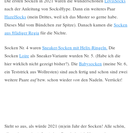
Die ersten Socken in 2021 waren die wunderschönen
LovisSocks
nach der Anleitung von SocksHype. Dann ein weiteres Paar
HazelSocks
(mein Drittes, weil ich das Muster so gerne habe.
Dieses Mal vom Bündchen zur Spitze). Danach kamen die
Socken
aus 8fädiger Regia
für die Nichte.
Socken Nr. 4 waren
Sneaker-Socken mit Helix-Ringeln.
Die
Socken
Loire
als Sneaker-Variante wurden Nr. 5. (Habe ich die
hier wirklich nicht gezeigt bisher?). Die
Babysocken
(meine Nr. 6,
ein Teststrick aus Wollresten) sind auch fertig und schon sind zwei
weitere Paare
auf
bzw. schon wieder
von
den Nadeln. Verrückt!
Sieht so aus, als würde 2021 (m)ein Jahr der Socken! Alle schön,