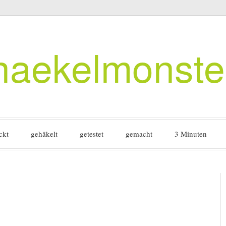
haekelmonste
ckt
gehäkelt
getestet
gemacht
3 Minuten