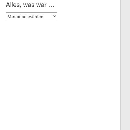
Alles, was war …
Alles,
was
war
…