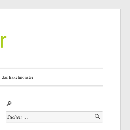
r
das häkelmonster
🔎
Suchen
nach: