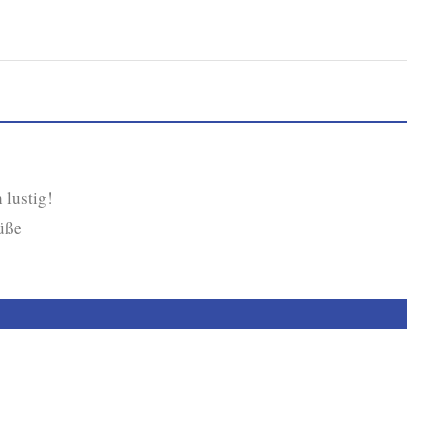
 lustig!
rüße