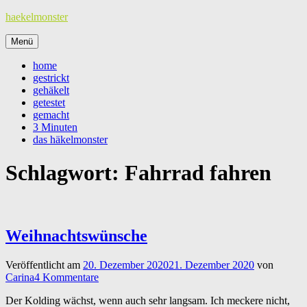
Zum
haekelmonster
Inhalt
springen
Menü
home
gestrickt
gehäkelt
getestet
gemacht
3 Minuten
das häkelmonster
Schlagwort:
Fahrrad fahren
Weihnachtswünsche
Veröffentlicht am
20. Dezember 2020
21. Dezember 2020
von
Carina
4 Kommentare
Der Kolding wächst, wenn auch sehr langsam. Ich meckere nicht,