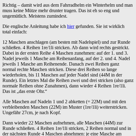
Richtig – damit wird aus dem Fahrradhelm ein Winterhelm und man
muss keine Mütze mehr drunter tragen. Das ist eh so eng und
ungemütlich. Meistens zumindest.
Die englische Anleitung habe ich
hier
gefunden. Sie ist wirklich
total einfach:
12 Maschen anschlagen (am besten mit Nadelspiel) und zur Runde
schließen. 4 Reihen 1re/1li stricken. Ab dann wird rechts gestrickt.
Dabei in der ersten Reihe 4 Maschen zunehmen: auf der 1. und 3.
Nadel jeweils 1 Masche am Reihenanfang, auf der 2. und 4. Nadel
jeweils 1 Masche am Reihenende. Danach zwei Reihen ganz
normal rechte Maschen stricken. Diese drei Reihen so lange
wiederholen, bis 11 Maschen auf jeder Nadel sind (44M in der
Runde). Ein letztes Mal die Reihen zwei und drei stricken (also ganz
normale Reihen ohne Zunahmen), dann wieder 4 Reihen 1re/1li.
Das ist „das erste Ohr.“
Alle Maschen auf Nadeln 1 und 2 abketten (= 22M) und mit den
verbleibenden Maschen (22M) im Muster (1re/1li) weiterstricken.
Ungefähr 27cm, je nach Kopf.
Dann wieder 22 Maschen aufnehmen, alle Maschen (44M) zur
Runde schließen. 4 Reihen 1re/1li stricken, 2 Reihen normal und in
der nächsten Runde 4 Maschen abnehmen: je eine Masche am