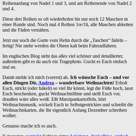
Reihenanfang von Nadel 1 und 3, und am Reihenende von Nadel 2
und 4.
Diese drei Reihen so oft wiederholen bis nur noch 12 Maschen in
einer Runde sind. Noch mal 4 Reihen 1re/1li, alle Maschen abketten
und die Fäden vernähen.
Jetzt nur noch die Gurte vom Helm durch die „Taschen“ fädeln –
fertig! Nie mehr werden die Ohren kalt beim Fahrradfahren.
Im englischen Blog steht das alles viel schöner und detaillierter,
außerdem gibt es da auch ein Tragephoto. Guckt es Euch einfach
mal an.
Damit melde ich mich (vorerst) ab.
Ich wünsche Euch – und vor
allen Dingen Dir,
Andrea
– wunderbare Weihnachten!
Erholt
Euch, strickt (oder häkelt) so viel Ihr könnt, legt die Füße hoch, lasst
Euch beschenken, guckt Weihnachtsfilme und stellt Euch vor,
draußen wäre alles weiß. Eßt Marzipankartoffeln, hört
Weihnachtsmusik, wickelt Euch in Selbstgestricktes und schreibt die
Weihnachtskarten, die Ihr eigentlich Anfang Dezember schreiben
wolltet.
Genauso mache ich es auch.