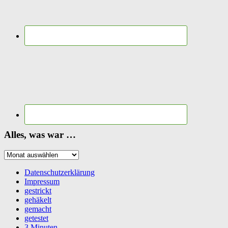
Alles, was war …
Alles,
was
war
Datenschutzerklärung
…
Impressum
gestrickt
gehäkelt
gemacht
getestet
3 Minuten