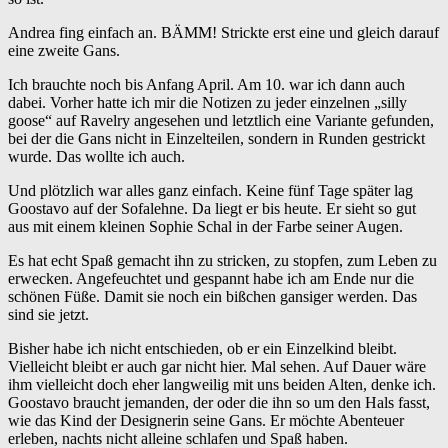
Andrea fing einfach an. BÄMM! Strickte erst eine und gleich darauf
eine zweite Gans.
Ich brauchte noch bis Anfang April. Am 10. war ich dann auch
dabei. Vorher hatte ich mir die Notizen zu jeder einzelnen „silly
goose“ auf Ravelry angesehen und letztlich eine Variante gefunden,
bei der die Gans nicht in Einzelteilen, sondern in Runden gestrickt
wurde. Das wollte ich auch.
Und plötzlich war alles ganz einfach. Keine fünf Tage später lag
Goostavo auf der Sofalehne. Da liegt er bis heute. Er sieht so gut
aus mit einem kleinen Sophie Schal in der Farbe seiner Augen.
Es hat echt Spaß gemacht ihn zu stricken, zu stopfen, zum Leben zu
erwecken. Angefeuchtet und gespannt habe ich am Ende nur die
schönen Füße. Damit sie noch ein bißchen gansiger werden. Das
sind sie jetzt.
Bisher habe ich nicht entschieden, ob er ein Einzelkind bleibt.
Vielleicht bleibt er auch gar nicht hier. Mal sehen. Auf Dauer wäre
ihm vielleicht doch eher langweilig mit uns beiden Alten, denke ich.
Goostavo braucht jemanden, der oder die ihn so um den Hals fasst,
wie das Kind der Designerin seine Gans. Er möchte Abenteuer
erleben, nachts nicht alleine schlafen und Spaß haben.