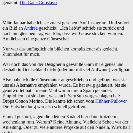
genannt.
Die Gans Goostavo
.
Mitte Januar habe ich sie zuerst gesehen. Auf Instagram. Und sofort
ein Bild an
Andrea
geschickt. „Ich lieb’s“ schrieb sie zurück und
noch am gleichen Tag war klar, dass wir Gänse stricken würden.
Am liebsten eine ganze Gänseschar.
Nur war das anfänglich ein bißchen komplizierter als gedacht.
Zumindest für mich.
War doch das von der Designerin gewählte Garn ihr eigenes und
deshalb in Deutschland nicht (oder nur mit viel Aufwand) verfügbar.
Also habe ich die Gänsemutter angeschrieben und gefragt, was sie
uns als Alternative empfehlen würde. Es hat ewig gedauert, bis sie
geantwortet hat – meine Mail war in ihrem Spam gelandet.
Empfohlen hat sie dann, was auch YarnSub vorgeschlagen hat:
Drops Cotton Merino. Die kannte ich schon vom
Hühner-Pullover
.
Die Entscheidung war also schnell getroffen.
Einmal gekauft, lagen die kleinen Knäuel hier dann trotzdem
wochenlang rum. Warum? Keine Ahnung. Vielleicht Scheu vor der
Anleitung. Oder zu viele andere Projekte auf den Nadeln. Wie’s halt
so ist.