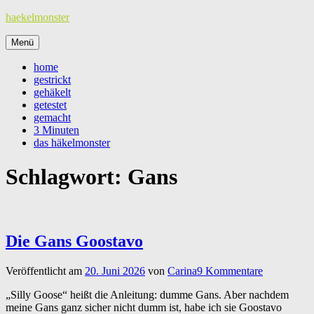
Zum
haekelmonster
Inhalt
springen
Menü
home
gestrickt
gehäkelt
getestet
gemacht
3 Minuten
das häkelmonster
Schlagwort:
Gans
Die Gans Goostavo
Veröffentlicht am
20. Juni 2026
von
Carina
9 Kommentare
„Silly Goose“ heißt die Anleitung: dumme Gans. Aber nachdem
meine Gans ganz sicher nicht dumm ist, habe ich sie Goostavo