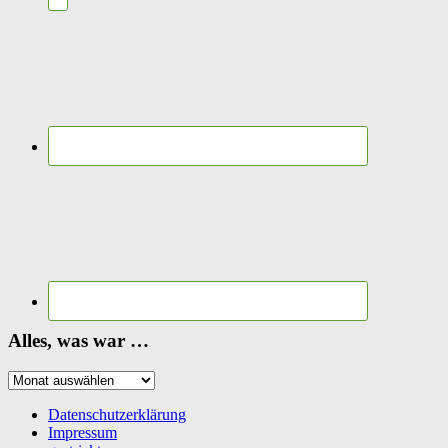
Alles, was war …
Alles,
was
war
Datenschutzerklärung
…
Impressum