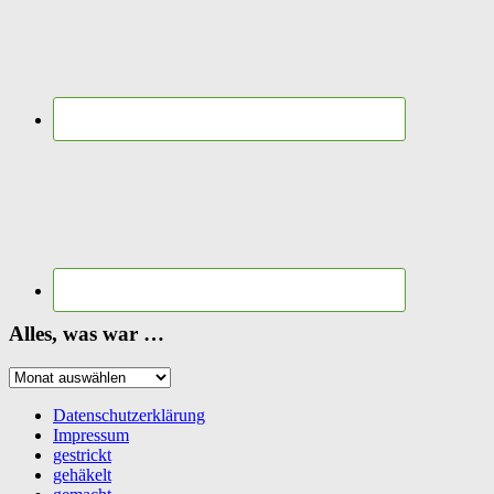
Alles, was war …
Alles,
was
war
Datenschutzerklärung
…
Impressum
gestrickt
gehäkelt