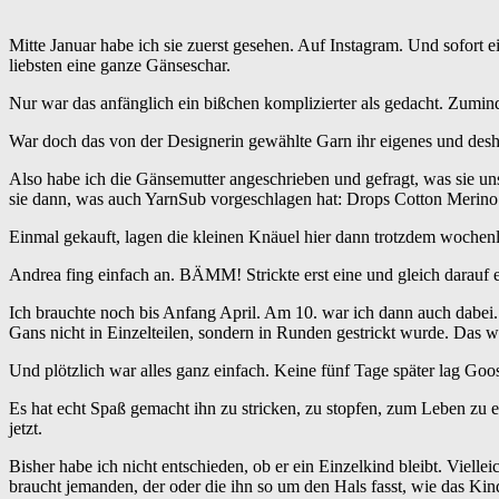
Mitte Januar habe ich sie zuerst gesehen. Auf Instagram. Und sofort e
liebsten eine ganze Gänseschar.
Nur war das anfänglich ein bißchen komplizierter als gedacht. Zumind
War doch das von der Designerin gewählte Garn ihr eigenes und desha
Also habe ich die Gänsemutter angeschrieben und gefragt, was sie un
sie dann, was auch YarnSub vorgeschlagen hat: Drops Cotton Merino
Einmal gekauft, lagen die kleinen Knäuel hier dann trotzdem wochenl
Andrea fing einfach an. BÄMM! Strickte erst eine und gleich darauf 
Ich brauchte noch bis Anfang April. Am 10. war ich dann auch dabei. V
Gans nicht in Einzelteilen, sondern in Runden gestrickt wurde. Das wo
Und plötzlich war alles ganz einfach. Keine fünf Tage später lag Goos
Es hat echt Spaß gemacht ihn zu stricken, zu stopfen, zum Leben zu
jetzt.
Bisher habe ich nicht entschieden, ob er ein Einzelkind bleibt. Vielle
braucht jemanden, der oder die ihn so um den Hals fasst, wie das Kin