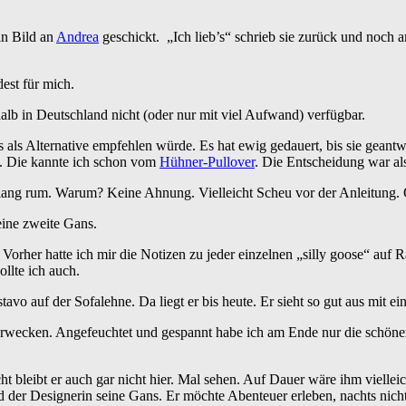
in Bild an
Andrea
geschickt. „Ich lieb’s“ schrieb sie zurück und noch 
est für mich.
lb in Deutschland nicht (oder nur mit viel Aufwand) verfügbar.
s als Alternative empfehlen würde. Es hat ewig gedauert, bis sie geant
. Die kannte ich schon vom
Hühner-Pullover
. Die Entscheidung war als
ang rum. Warum? Keine Ahnung. Vielleicht Scheu vor der Anleitung. Ode
eine zweite Gans.
orher hatte ich mir die Notizen zu jeder einzelnen „silly goose“ auf Ra
llte ich auch.
tavo auf der Sofalehne. Da liegt er bis heute. Er sieht so gut aus mit 
 erwecken. Angefeuchtet und gespannt habe ich am Ende nur die schöne
icht bleibt er auch gar nicht hier. Mal sehen. Auf Dauer wäre ihm viell
d der Designerin seine Gans. Er möchte Abenteuer erleben, nachts nich