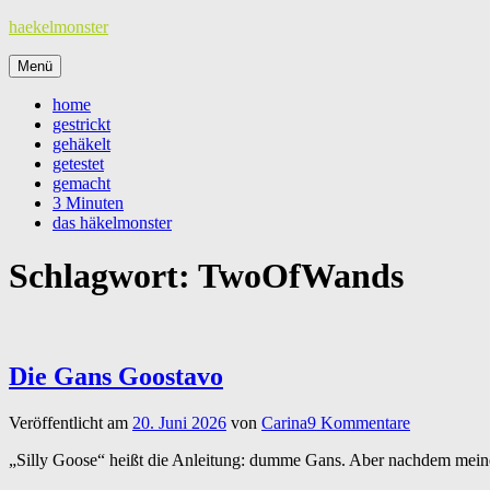
Zum
haekelmonster
Inhalt
springen
Menü
home
gestrickt
gehäkelt
getestet
gemacht
3 Minuten
das häkelmonster
Schlagwort:
TwoOfWands
Die Gans Goostavo
Veröffentlicht am
20. Juni 2026
von
Carina
9 Kommentare
„Silly Goose“ heißt die Anleitung: dumme Gans. Aber nachdem meine